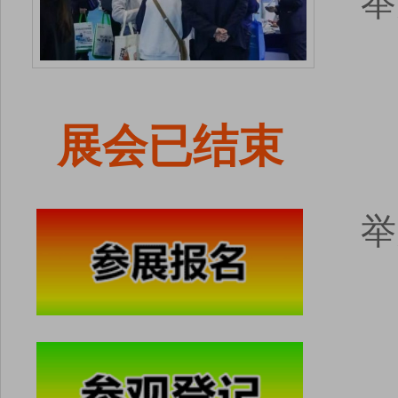
展会已结束
举