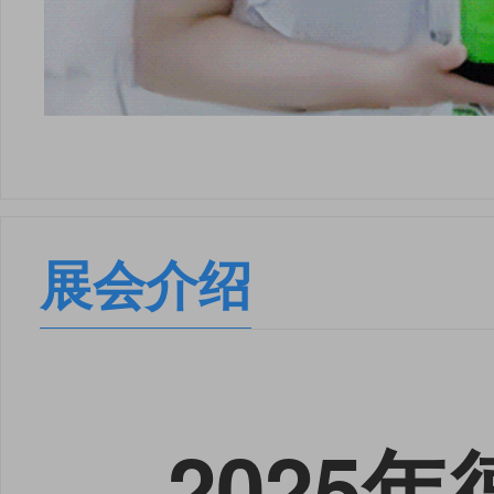
展会介绍
2025