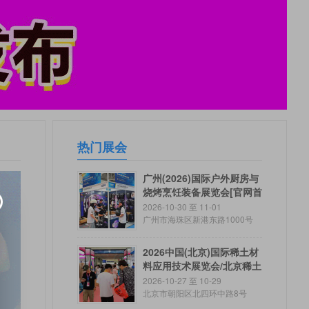
热门展会
广州(2026)国际户外厨房与
烧烤烹饪装备展览会[官网首
页]
2026-10-30 至 11-01
广州市海珠区新港东路1000号
2026中国(北京)国际稀土材
料应用技术展览会/北京稀土
展
2026-10-27 至 10-29
北京市朝阳区北四环中路8号