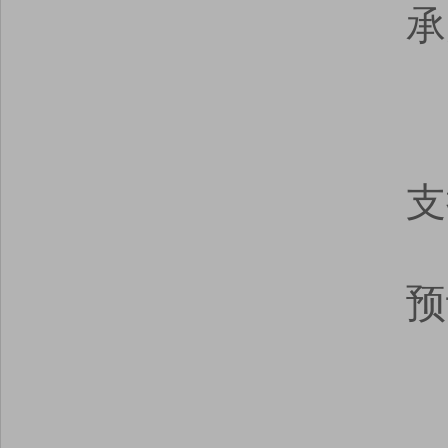
承
支
预