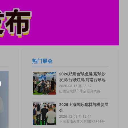
热门展会
2026郑州台球桌展/观球沙
发展/台球灯展/河南台球地
毯展
2026-08-15 至 08-17
山西省太原市小店区真武路
2026上海国际卷材与模切展
会
2026-12-09 至 12-11
上海市浦东新区龙阳路2345号