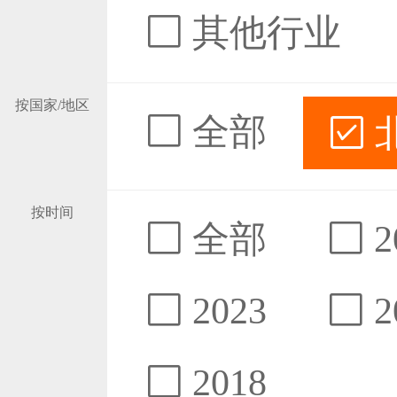
其他行业
按国家/地区
全部
按时间
全部
2
2023
2
2018