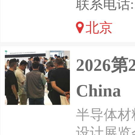
联系电话: 1
集团公司
北京
举办44
省市及日
2026
China
半导体材
设计展览