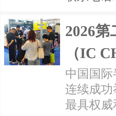
文化创新
仪式感、
202
人、设计
（IC C
浸式的文
中国国际半
连续成功
最具权威