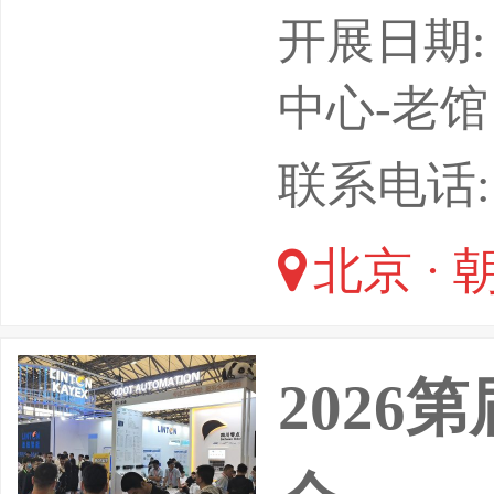
年最具潜
开展日期: 
口在哪？
中心-老馆
饮、零售
联系电话: 40
为你揭开
北京 · 
连锁加盟
届，影响
2026