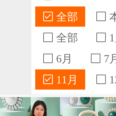
全部
全部
1
6月
7
11月
1