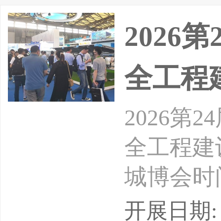
2026
全工程
2026
全工程建
城博会时间
国际会展
开展日期: 