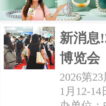
新消息!
博览会
2026第
1月12
办单位：