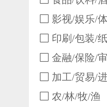
影视/娱乐/
印刷/包装/
金融/保险/
加工/贸易/
农/林/牧/渔