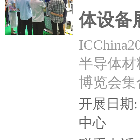
体设备
ICChin
半导体材料
博览会集
体行业协
开展日期: 
月12-
中心
国电子信