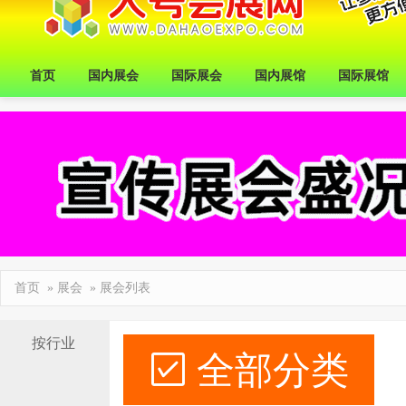
首页
国内展会
国际展会
国内展馆
国际展馆
首页
»
展会
» 展会列表
按行业
全部分类