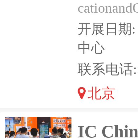
cationand
oadIndus
开展日期: 
月31日29
中心
NationalC
联系电话:
北京
IC Ch