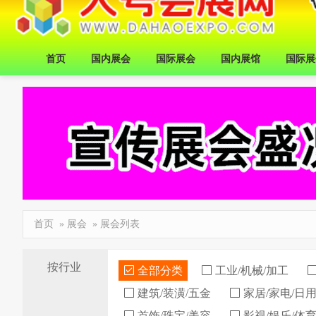
首页
国内展会
国际展会
国内展馆
国际展
首页
»
展会
» 展会列表
按行业
全部分类
工业/机械/加工
建筑/装潢/五金
家居/家电/日
首饰/珠宝/美容
影视/娱乐/体