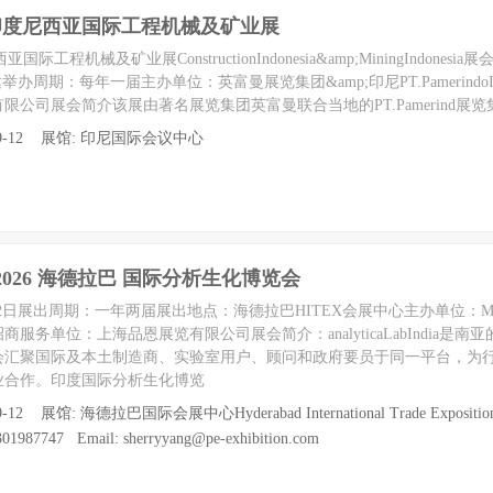
年印度尼西亚国际工程机械及矿业展
工程机械及矿业展ConstructionIndonesia&amp;MiningIndonesia
办周期：每年一届主办单位：英富曼展览集团&amp;印尼PT.PamerindoInd
公司展会简介该展由著名展览集团英富曼联合当地的PT.Pamerind展
至 09-12 展馆: 印尼国际会议中心
India 2026 海德拉巴 国际分析生化博览会
-12日展出周期：一年两届展出地点：海德拉巴HITEX会展中心主办单位：Mess
服务单位：上海品恩展览有限公司展会简介：analyticaLabIndia是南
会汇聚国际及本土制造商、实验室用户、顾问和政府要员于同一平台，为
业合作。印度国际分析生化博览
-12 展馆: 海德拉巴国际会展中心Hyderabad International Trade Exposition 
987747 Email: sherryyang@pe-exhibition.com