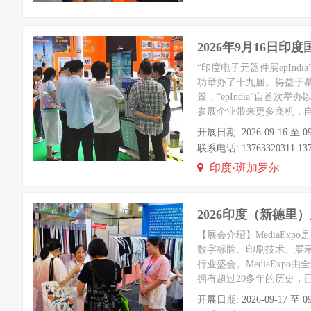
2026年9月16日
“印度电子元器件展epIndia
功举办了十九届。得益于慕尼
景，“epIndia”自
参展企业带来更多商机，自2
开展日期: 2026-09-16 至 09
联系电话: 13763320311 1376
印度·班加罗尔
2026印度（新德里
【展会介绍】MediaE
数字标牌、印刷技术、展
行业盛会。MediaExp
拥有超过20多年的历史，已
开展日期: 2026-09-17 至