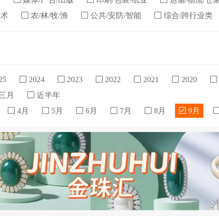
艺术
农/林/牧/渔
公共/安防/智能
综合/跨行业类
25
2024
2023
2022
2021
2020
三月
近半年
4月
5月
6月
7月
8月
9月