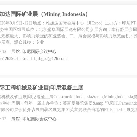
达国际矿业展（Mining Indonesia）
年9月9日-12日地点：雅加达国际会展中心（JIExpo）主办方：印尼PT.Pamer
主办中国区组展单位：北京盛华国际展览有限公司参展咨询：李行舒展会
亚规模最大、影响力最强的矿业盛会。二、展会规模与影响力展览面积：预计4
质参展商。观众规模：专业
至 09-12 展馆: 印尼国际会议中心
1263923 Email: bjshgjzl@126.com
国际工程机械及矿业展|印尼混凝土展
矿业展|印尼混凝土展ConstructionIndonesia&amp;MiningIndonesi
举办周期：每年一届主办单位：英富曼展览集团&amp;印尼PT.PamerindoIn
公司展会简介该展由著名展览集团英富曼联合当地的PT.Pamerind展
至 09-12 展馆: 印尼国际会议中心