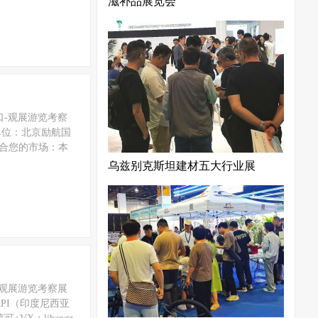
滋补品展览会
出口-观展游览考察
单位：北京励航国
适合您的市场：本
乌兹别克斯坦建材五大行业展
-观展游览考察展
RPI（印度尼西亚