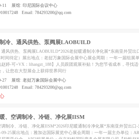
至 09-11 展馆: 印尼国际会议中心
0017248 Email: 784293200@qq.com
调制冷、通风供热、泵阀展LAOBUILD
冷、通风供热、泵阀展LAOBUILD*2026老挝暖通制冷净化展*东南亚外贸
（具体时间待定）展出地点：老挝万象国际会展中心展会周期：一年一届组展
婷-可+VX：lihangzt_188】人员跟团观展补贴！为您节省成本，寻找
会，让您在大型展会上获得世界同行
 至 09-27 展馆: 老挝万象国际会展中心
0017248 Email: 784293200@qq.com
心
际供暖、空调制冷、冷链、净化展IISM
、空调制冷、冷链、净化展IISM*2026印尼暖通制冷净化展*东南亚外贸出口
至2026-09-25展出地点：雅加达国际展览中心展会周期：一年一届主办单位：A