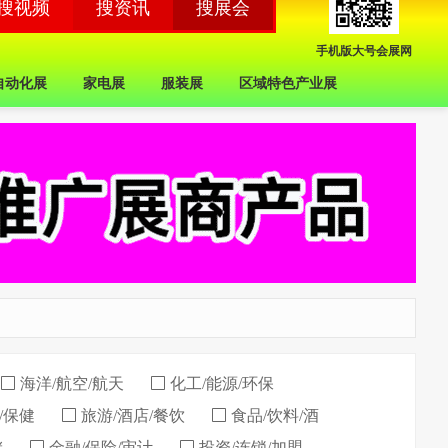
手机版大号会展网
自动化展
家电展
服装展
区域特色产业展
海洋/航空/航天
化工/能源/环保
/保健
旅游/酒店/餐饮
食品/饮料/酒
储
金融/保险/审计
投资/连锁/加盟