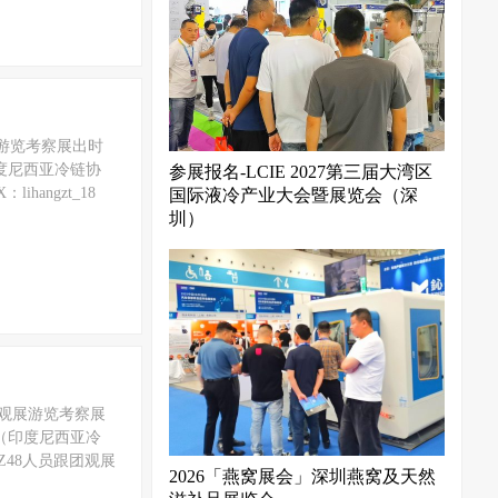
展游览考察展出时
印度尼西亚冷链协
参展报名-LCIE 2027第三届大湾区
angzt_18
国际液冷产业大会暨展览会（深
圳）
-观展游览考察展
I（印度尼西亚冷
7Z48人员跟团观展
2026「燕窝展会」深圳燕窝及天然