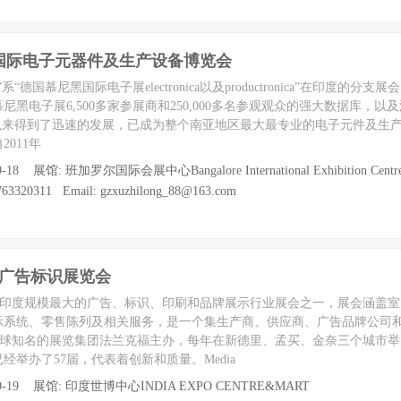
印度国际电子元器件及生产设备博览会
”系“德国慕尼黑国际电子展electronica以及productronica”在印度的分
黑电子展6,500多家参展商和250,000多名参观观众的强大数据库，以
首次举办以来得到了迅速的发展，已成为整个南亚地区最大最专业的电子元件及生
011年
-18 展馆: 班加罗尔国际会展中心Bangalore International Exhibition Centr
3320311 Email: gzxuzhilong_88@163.com
）广告标识展览会
xpo是印度规模最大的广告、标识、印刷和品牌展示行业展会之一，展会涵盖
示系统、零售陈列及相关服务，是一个集生产商、供应商、广告品牌公司
o由全球知名的展览集团法兰克福主办，每年在新德里、孟买、金奈三个城市举办。M
经举办了57届，代表着创新和质量。Media
 09-19 展馆: 印度世博中心INDIA EXPO CENTRE&MART