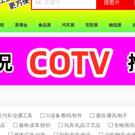
馆
茶博会
食品展
汽车展
安防展
物流展
汽车/交通工具
IT设备/数码/软件
通信/通讯/电子
用品
服饰/皮革/纺织
玩具/礼品/工艺品
生物/医药
育
媒体/广告/出版
印刷/包装/纸业
运输/物流/仓