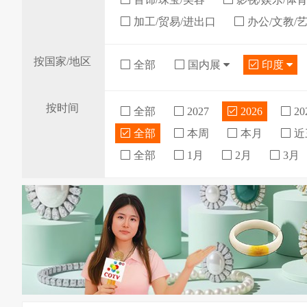
加工/贸易/进出口
办公/文教/
按国家/地区
全部
国内展
印度
按时间
全部
2027
2026
20
全部
本周
本月
近
全部
1月
2月
3月