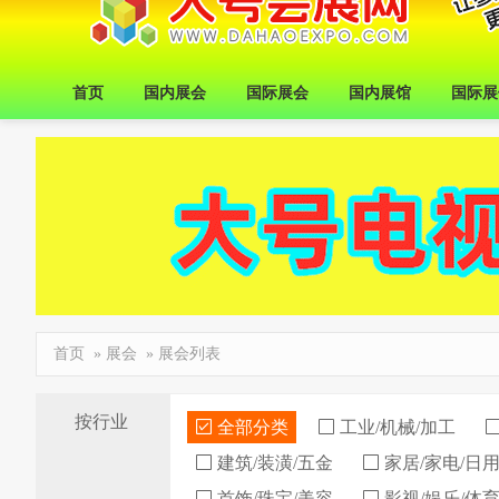
首页
国内展会
国际展会
国内展馆
国际展
首页
»
展会
» 展会列表
按行业
全部分类
工业/机械/加工
建筑/装潢/五金
家居/家电/日
首饰/珠宝/美容
影视/娱乐/体