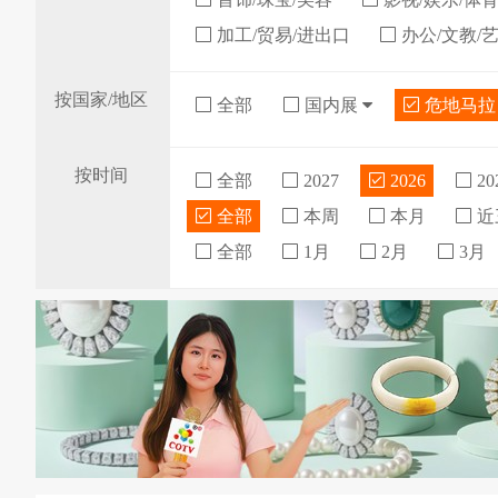
加工/贸易/进出口
办公/文教/
按国家/地区
全部
国内展
危地马
按时间
全部
2027
2026
20
全部
本周
本月
近
全部
1月
2月
3月