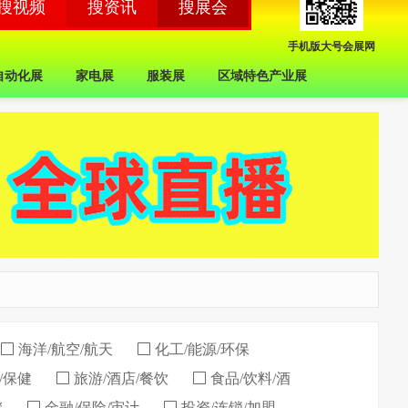
手机版大号会展网
自动化展
家电展
服装展
区域特色产业展
海洋/航空/航天
化工/能源/环保
/保健
旅游/酒店/餐饮
食品/饮料/酒
储
金融/保险/审计
投资/连锁/加盟