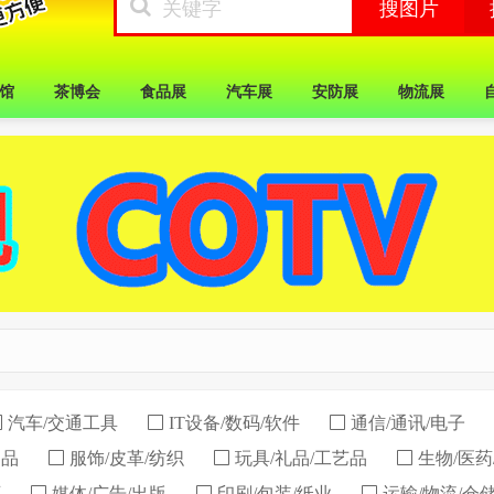
馆
茶博会
食品展
汽车展
安防展
物流展
汽车/交通工具
IT设备/数码/软件
通信/通讯/电子
用品
服饰/皮革/纺织
玩具/礼品/工艺品
生物/医药
育
媒体/广告/出版
印刷/包装/纸业
运输/物流/仓