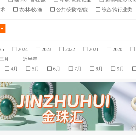
艺术
农/林/牧/渔
公共/安防/智能
综合/跨行业类
拉
25
2024
2023
2022
2021
2020
三月
近半年
4月
5月
6月
7月
8月
9月