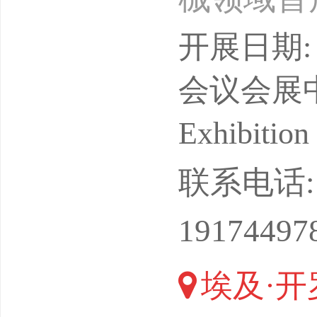
为全球行
开展日期: 
业合作于
会议会展中心 C
以来，该
Exhibition
的旗舰展
联系电话: 13
备、印花
19174497
mp;T
埃及·开