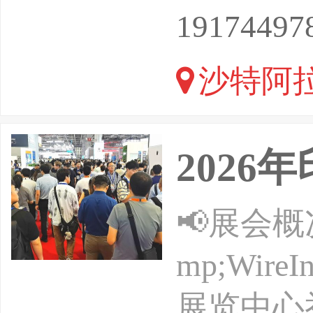
的空缺。
19174497
为当地行
沙特阿拉
作、开展贸
2026
📢展会概
mp;Wir
展览中心