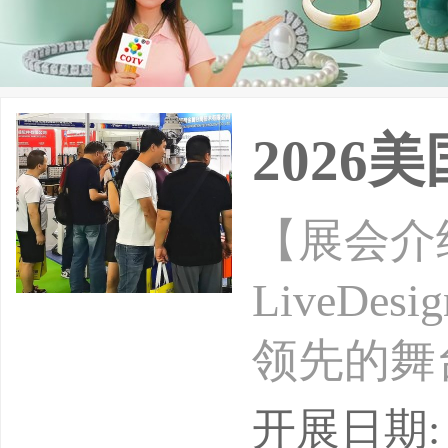
2026
【展会介绍
LiveDes
领先的舞
自世界各
开展日期: 