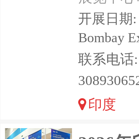
打造，是南
开展日期: 
会。展会
Bombay Ex
实现产业
联系电话: 17
合作的核
30893065
眼佳绩：3
印度
（覆盖2