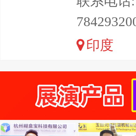
联系电话: 13
X：lih
78429320
T）：先
印度