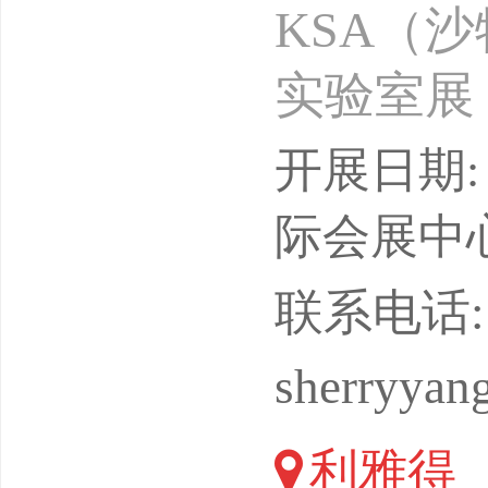
KSA（
实验室展
展，迪拜实
开展日期: 
日，展出
际会展中
LABLI
联系电话: 18
析的专属
sherryyan
沙特开设
利雅得
际实验室