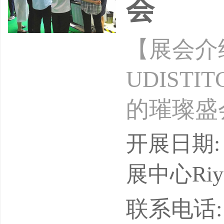
会
【展会介
UDIST
的璀璨盛
装服饰、
开展日期: 
会自举办
展中心Riyadh
业纺织服
联系电话: 13