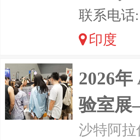
览集团、
联系电话: 1
在印度孟
印度
线材机械
2026年
验室展
沙特阿拉伯