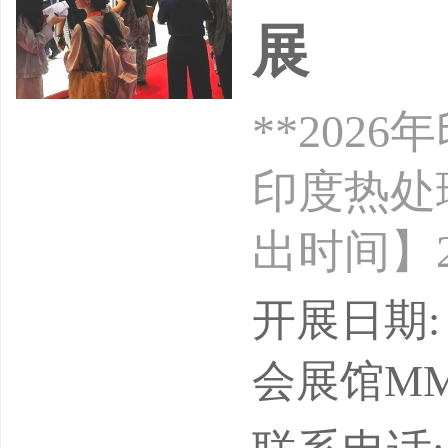
展
**202
印度热处
出时间】20
度新孟买
开展日期: 2
ntern
会展馆MMRDA
京励航国