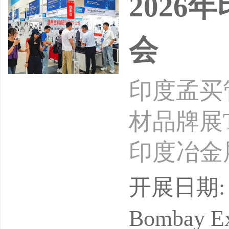
202
会
印度孟买
材品牌展
印度冶金展会
ndia、
开展日期: 
割展会Wel
Bombay Ex