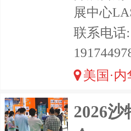
W是北美
展中心LAS
会，是行
联系电话: 13
重要平台
19174497
题讨论会
美国·内
大大丰富
202