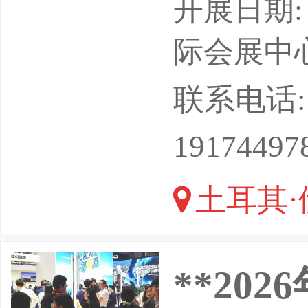
化与创新
开展日期: 
乐音乐产
际会展中心 Lüt
术供应商
联系电话: 13
造连接欧
19174497
企业拓展
土耳其·
年首届I
商
**20