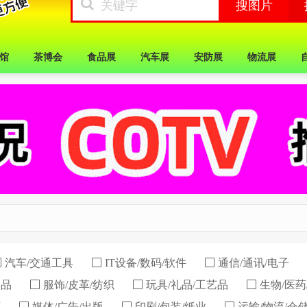
馆
茶博会
食品展
汽车展
安防展
物流展
汽车/交通工具
IT设备/数码/软件
通信/通讯/电子
用品
服饰/皮革/纺织
玩具/礼品/工艺品
生物/医药
育
媒体/广告/出版
印刷/包装/纸业
运输/物流/仓