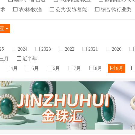
艺术
农/林/牧/渔
公共/安防/智能
综合/跨行业类
尼亚
25
2024
2023
2022
2021
2020
三月
近半年
4月
5月
6月
7月
8月
9月