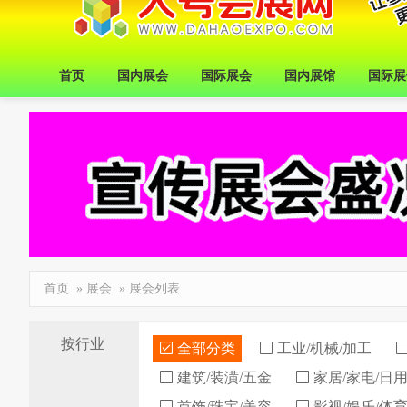
首页
国内展会
国际展会
国内展馆
国际展
首页
»
展会
» 展会列表
按行业
全部分类
工业/机械/加工
建筑/装潢/五金
家居/家电/日
首饰/珠宝/美容
影视/娱乐/体