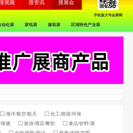
手机版大号会展网
自动化展
家电展
服装展
区域特色产业展
海洋/航空/航天
化工/能源/环保
/保健
旅游/酒店/餐饮
食品/饮料/酒
储
金融/保险/审计
投资/连锁/加盟