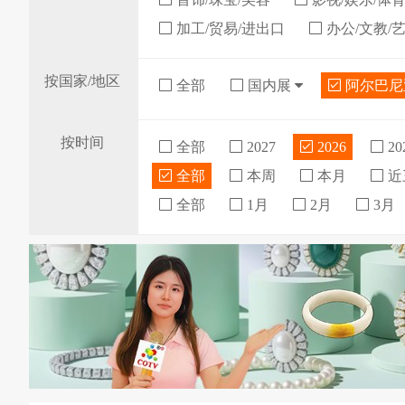
加工/贸易/进出口
办公/文教/
按国家/地区
全部
国内展
阿尔巴
按时间
全部
2027
2026
20
全部
本周
本月
近
全部
1月
2月
3月