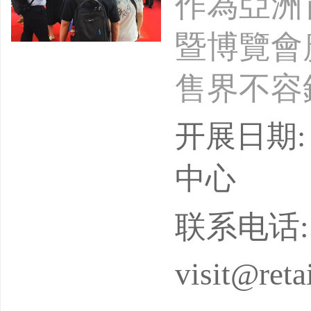
作為亞洲
暨博覽會
售界不容
技、零售
开展日期: 
點領域，
中心
联系电话: +8
visit@reta