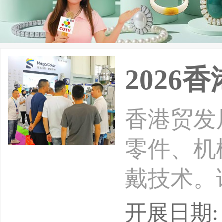
2026
香港贸发
零件、机
戴技术。
表界盛会
开展日期: 