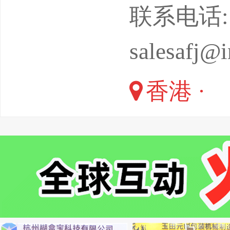
珠宝展—
联系电话: +8
称JGW
salesafj@
和配饰制
香港 ·
一站式的
者会晤交