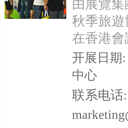
由展覽集
秋季旅遊博
在香港會
覽會精心
开展日期: 
多元需求
中心
店優惠、
联系电话: 
展示、熱
marketing
遊資訊分