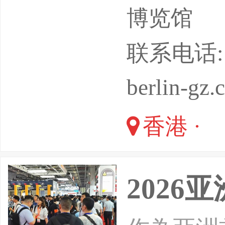
业务，建
博览馆
产品贸易
联系电话: 02
berlin-gz.
香港 ·
202