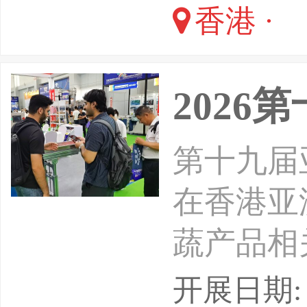
香港 ·
獨家奢華
市深
202
第十九届亚
在香港亚
蔬产品相
创新的产
开展日期: 