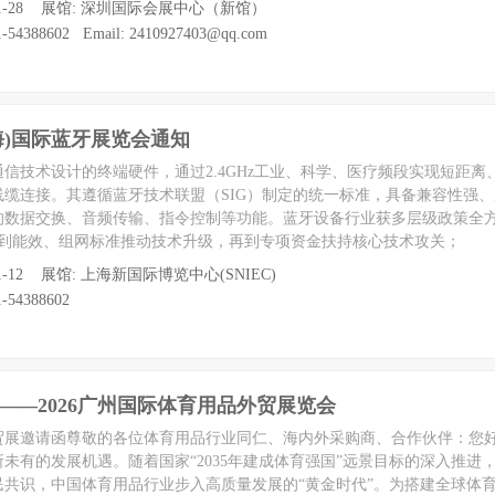
 至 11-28 展馆: 深圳国际会展中心（新馆）
54388602 Email: 2410927403@qq.com
上海)国际蓝牙展览会通知
信技术设计的终端硬件，通过2.4GHz工业、科学、医疗频段实现短距离
缆连接。其遵循蓝牙技术联盟（SIG）制定的统一标准，具备兼容性强
的数据交换、音频传输、指令控制等功能。蓝牙设备行业获多层级政策全
，到能效、组网标准推动技术升级，再到专项资金扶持核心技术攻关；
至 11-12 展馆: 上海新国际博览中心(SNIEC)
-54388602
——2026广州国际体育用品外贸展览会
外贸展邀请函尊敬的各位体育用品行业同仁、海内外采购商、合作伙伴：您
未有的发展机遇。随着国家“2035年建成体育强国”远景目标的深入推进
民共识，中国体育用品行业步入高质量发展的“黄金时代”。为搭建全球体