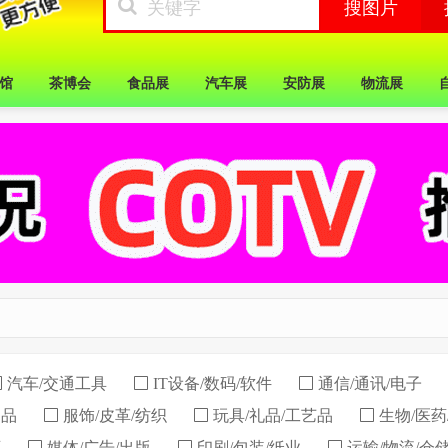
馆
茶博会
食品展
汽车展
安防展
物流展
汽车/交通工具
IT设备/数码/软件
通信/通讯/电子
用品
服饰/皮革/纺织
玩具/礼品/工艺品
生物/医药
育
媒体/广告/出版
印刷/包装/纸业
运输/物流/仓