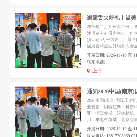
邂逅舌尖好礼丨当美
2026年11月10日至1
际博览中心盛大举办。作
预计达5万平方米，汇聚全
届展会将全面升级礼盒食
开展日期: 2026-11-10 
联系电话:
上海
通知2026中国(南
2026中国(南京)国际
业包括；阿特拉斯・科普
亚、浙江鲍斯、汉钟精机
川、丰电金凯威、北京京
开展日期: 2026-11-19 
联系电话: 18817208969 021