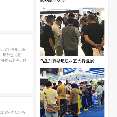
滋补品展览会
ina)将亮相上海
，期待您的莅
红外传感器等。红
乌兹别克斯坦建材五大行业展
域团购+达人分销