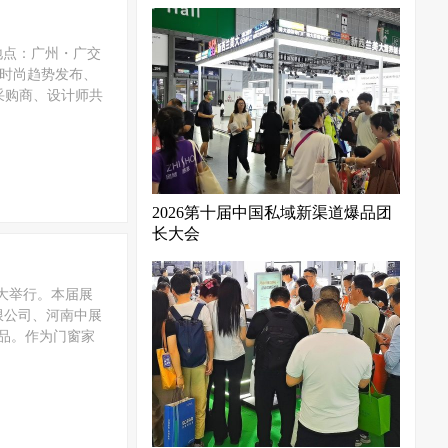
2地点：广州・广交
时尚趋势发布、
采购商、设计师共
2026第十届中国私域新渠道爆品团
长大会
盛大举行。本届展
限公司、河南中展
新品。作为门窗家