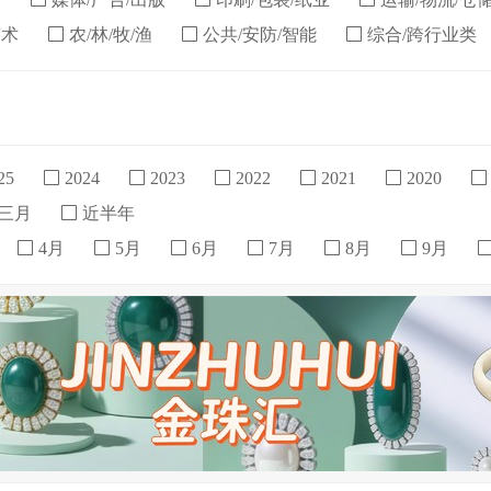
艺术
农/林/牧/渔
公共/安防/智能
综合/跨行业类
25
2024
2023
2022
2021
2020
三月
近半年
4月
5月
6月
7月
8月
9月