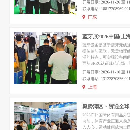
开展日期: 2026-11-26
联系电话: 18817208969 021-
广东
蓝牙展2026中国(
蓝牙设备是基于蓝牙无线通
据传输与互联，无需物理线
活的特点，可实现设备间
面从SRRC认证规范市场
开展日期: 2026-11-10 
联系电话: 13122870856 021
上海
聚势湾区・贸通全球
2026广州国际体育用品
向前，体育产业正迎来前所
入人心，运动健康成为全