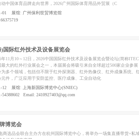
动中国体育品牌走向世界，2026广州国际体育用品外贸展（C
至 11-01 展馆: 广州保利世贸博览馆
66375719
上海)国际红外技术及设备展览会
年11月10～12日，2026中国国际红外技术及设备展览会暨论坛(简称ITECh
最大的红外行业展会之一，本届展会将吸引来自全球超过500家企业参展
分为多个领域，包括但不限于红外探测器、红外热像仪、红外成像系统、
心元件，广泛应用于安防监控、医疗成像、工业自动化
至 11-12 展馆: 上海新国际博览中心(SNIEC)
54388602 Email: 2410927403@qq.com
牌博览会
日由NTE电商选品会联合主办方在杭州国际博览中心，将举办一场集直播带货+私