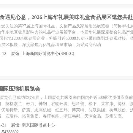
食遇见心意，2026上海华礼展美味礼盒食品展区邀您共
2日，备受关注的第27届上海国际礼品、文创产品及家居用品展览会（简称华
为华东地区极具影响力的礼品行业展贸平台，本届华礼展深度整合礼品产
国各地1200余家参展企业，将吸引近60000名专业采购商到场参观对接。
品展区板块，深度聚焦万亿礼品增量市场，为采购商和消
至 11-12 展馆: 上海新国际博览中心(SNIEC)
京)国际压缩机展览会
压缩机展览会已成功举办8届，上届展会共吸引来自国内外近500家优质供应商
柯、英格索兰、寿力、神钢、谷轮环境、思科普、松下、莱富康、博格、
、优耐特斯、萨震、志高机械、红五环、博莱特、沈鼓集团、杭氧股份、
城、安瑞科、拓普集团、春晖智能、浙江韦邦、天津金晶、苏州艾高、
至 11-21 展馆: 南京国际博览中心
-54388602