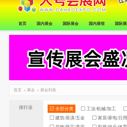
首页
国内展会
国际展会
国内展馆
国际展
首页
»
展会
» 展会列表
按行业
全部分类
工业/机械/加工
建筑/装潢/五金
家居/家电/日
首饰/珠宝/美容
影视/娱乐/体