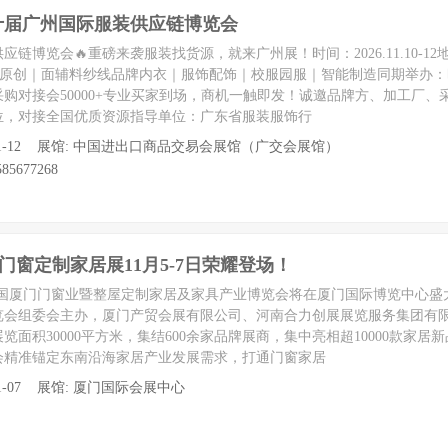
二十届广州国际服装供应链博览会
供应链博览会🔥重磅来袭服装找货源，就来广州展！时间：2026.11.10-1
牌原创｜面辅料纱线品牌内衣｜服饰配饰｜校服园服｜智能制造同期举办：
购对接会50000+专业买家到场，商机一触即发！诚邀品牌方、加工厂、
位，对接全国优质资源指导单位：广东省服装服饰行
0 至 11-12 展馆: 中国进出口商品交易会展馆（广交会展馆）
85677268
门门窗定制家居展11月5-7日荣耀登场！
2026中国厦门门窗业暨整屋定制家居及家具产业博览会将在厦门国际博览中心
览会组委会主办，厦门产贸会展有限公司、河南合力创展展览服务集团有
面积30000平方米，集结600余家品牌展商，集中亮相超10000款家居
会精准锚定东南沿海家居产业发展需求，打通门窗家居
至 11-07 展馆: 厦门国际会展中心