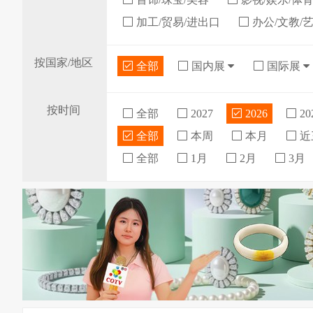
加工/贸易/进出口
办公/文教/
按国家/地区
全部
国内展
国际展
按时间
全部
2027
2026
20
全部
本周
本月
近
全部
1月
2月
3月