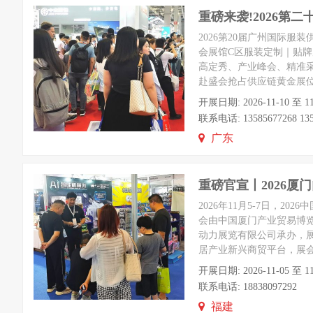
重磅来袭!2026第
2026第20届广州国际服装
会展馆C区服装定制｜贴
高定秀、产业峰会、精准采
赴盛会抢占供应链黄金展
开展日期: 2026-11-1
联系电话: 13585677268 135
广东
重磅官宣丨2026厦
2026年11月5-7日，
会由中国厦门产业贸易博
动力展览有限公司承办，展览
居产业新兴商贸平台，展
开展日期: 2026-11-05 
联系电话: 18838097292
福建