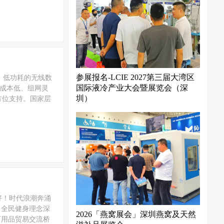
参展报名-LCIE 2027第三届大湾区
、低功耗的无线数
国际液冷产业大会暨展览会（深
、成本低、组网灵
圳）
方位支持。国家层
好！时代浪潮奔涌
，全民健身理念深
2026「燕窝展会」深圳燕窝及天然
育用品贸易交流桥