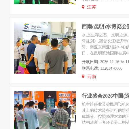
江苏
西南(昆明)水博览
水,是生存之基、文明之源
障规划》,契合长江经济带
障、南亚东南亚辐射中心的区
日，在昆明滇池国际会展中心
开展日期: 2026-11-16
联系电话: 13263470660
云南
行业盛会2026中国
航空维修业又称民用飞机MRO,其
其上的技术装备进行的维
成部分。按照修理对象的
结构清晰，各环节分工明