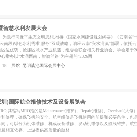
会暨智慧水利发展大会
。为践行习近平生态文明思想,衔接《国家水网建设规划纲要》《云南省“
(云南段)绿色水利需求,服务“双碳战略，响应云南“兴水润滇”部署，依托
位优势，抢抓区域水产业机遇，组委会联合相关行业协会、学会定于2026年
举办以“水润西南，智满丝路”为主题的“2026西
 至 11-18 展馆: 昆明滇池国际会展中心
(深圳)国际航空维修技术及设备展览会
缩写MRO指的是Maintenance(维护)、Repair(维修)、Overhaul(
护和修理，确保飞机的安全。航空维修是飞机使用的前提和必要条件，也
不同，可以分为机体维修、机载设备维修、发动机维修以及航线维护。航
确且相互依存。上游提供高质量的航材