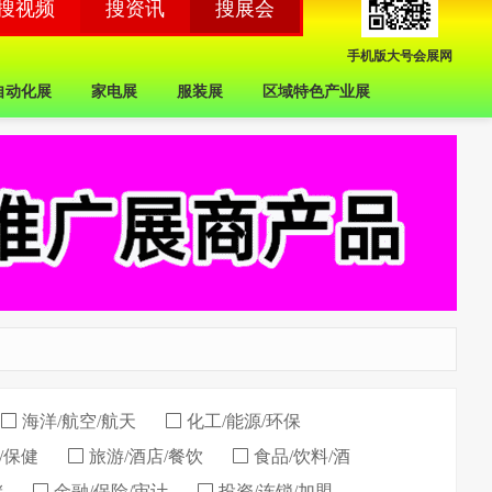
手机版大号会展网
自动化展
家电展
服装展
区域特色产业展
海洋/航空/航天
化工/能源/环保
/保健
旅游/酒店/餐饮
食品/饮料/酒
储
金融/保险/审计
投资/连锁/加盟