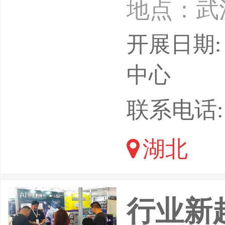
地点：武
出双碳战
开展日期: 
省份，极
中心
加速推进
联系电话: 18
产业行动方
湖北
武汉为核
省政府印
行业新