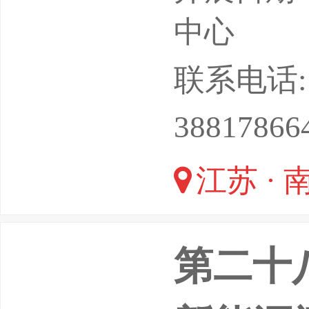
增长到72
中心
025年，
联系电话: 0
年将接近
38817866
5年远景
江苏 · 
将继续在
第二十