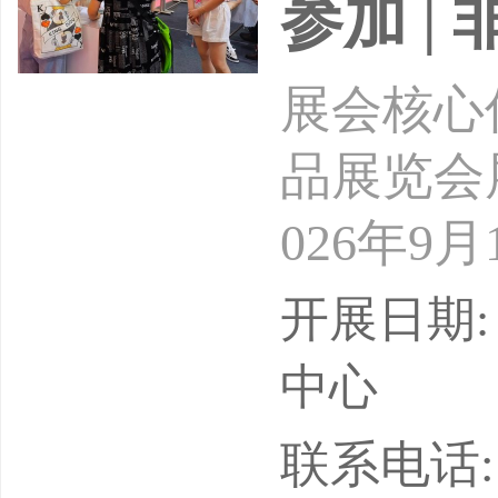
参加 |
展会核心
品展览会
026年9
心主办单
开展日期: 
址：浙江
中心
合楼联系人
联系电话: