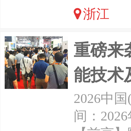
2026
浙江
家居装饰展
国际博览
重磅来袭
能技术
2026
间：202