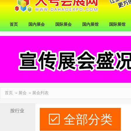
首页
国内展会
国际展会
国内展馆
国际展馆
首页
»
展会
» 展会列表
按行业
全部分类