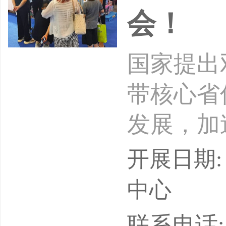
会！
国家提出
带核心省
发展，加
展氢能产业
开展日期: 
7年以武
中心
湖北省政
联系电话: 13