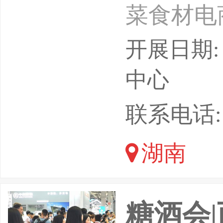
菜食材电
材，依托
开展日期: 
大力支持
中心
三方研发
联系电话: 1
大展。良
湖南
材高效性
区域和单
糖酒会|