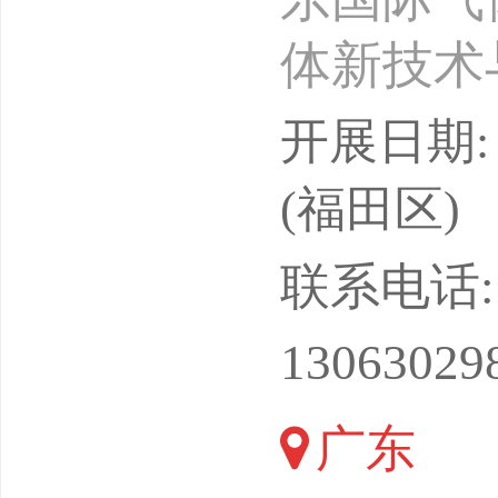
体新技术与
地点：深
开展日期: 
业气体行
(福田区)
工业协会
联系电话: 13
业协会河
13063029
湖北工业
广东
网广东省