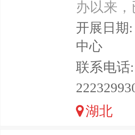
办以来，
重要平台
开展日期: 
认证，更
中心
025年展
联系电话: 18
业，三天
22232993
同比增长
湖北
内容丰富