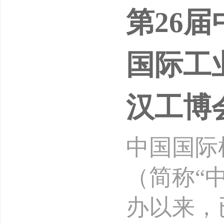
第26
国际工
汉工博
中国国际
（简称“
办以来，