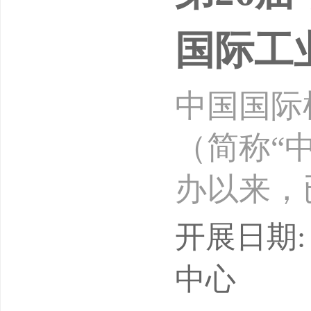
国际工
中国国际
（简称“
办以来，
重要平台
开展日期: 
认证，更
中心