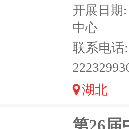
重要平台
开展日期: 
认证，更
中心
025年展
联系电话: 18
业，三天
22232993
同比增长
湖北
内容丰富
第26