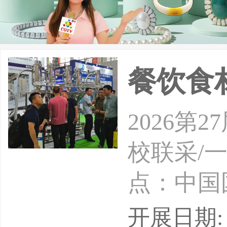
餐饮食材
2026
校联采/一
点：中国
原材料联
开展日期: 