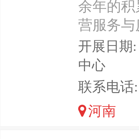
余年的积
营服务与
业性医疗
开展日期: 
专业化、
中心
论坛等多
联系电话: 0
力、权威
河南
医疗展的
的距离,