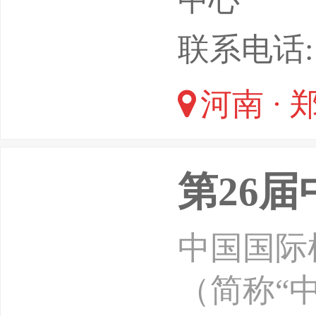
中心
到耗材的
联系电话: 0
器械全产
河南 · 
易、品牌
为一体的
第26
中国国际
（简称“