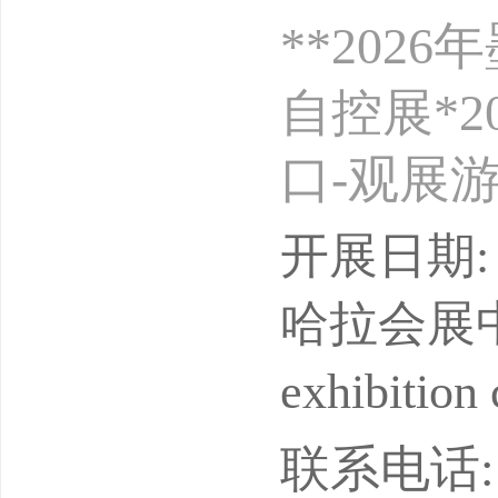
**20
自控展*
口-观展游
10月1展
开展日期: 
展会周期
哈拉会展中心Me
及制冷产
exhibition 
展单位：
联系电话: 13