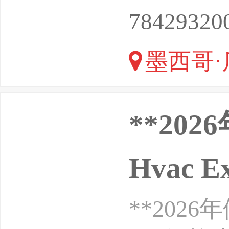
赵婷-可+
78429320
墨西哥·
**20
Hvac E
**2026