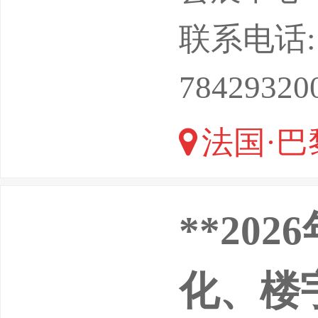
国际商务会
联系电话: 13
zt_1
78429320
适合您的
法国·巴
让您在大
**20
化、楼