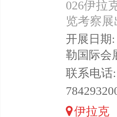
026伊
览考察展出
克埃尔比
开展日期: 
励航国际
勒国际会展中心E
ihang
联系电话: 13
本，寻找
78429320
察机会，
伊拉克
的资料