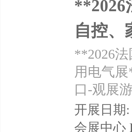
**20
自控、
**20
用电气展
口-观展游览
1展出地
开展日期: 
届主办单
会展中心 Parc