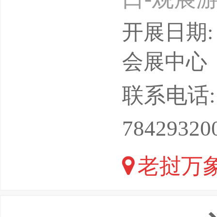
待定）展
开展日期: 
期：一年
会展中心
有限公司【
联系电话: 13
跟团观展
78429320
场：本公
老挝万
展会上获