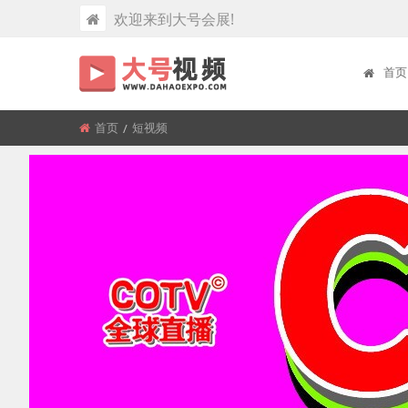
欢迎来到大号会展!
首页
首页
所
短视频
在
位
置: