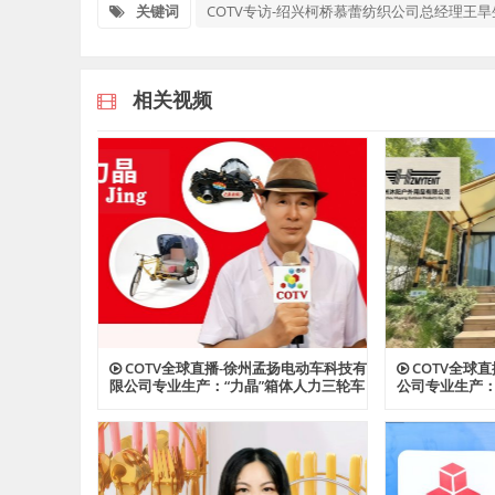
关键词
COTV专访-绍兴柯桥慕蕾纺织公司总经理王旱
相关视频
COTV全球直播-徐州孟扬电动车科技有
COTV全球
限公司专业生产：“力晶”箱体人力三轮车
公司专业生产
改装电机专利产品及太阳能充电器、充
险帐篷、营地
电板等产品；设计创新、款式多样，欢
宠物帐篷等多
迎全球新老客户前来洽谈采购！欢迎大
设计创新、匠
家光临！
工厂，欢迎大