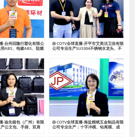
直播-台州回隆行塑化有限公
COTV全球直播-开平市艾美洁卫浴有限
用ABS、电镀ABS、阻燃
公司专业生产SUS304不锈钢水龙头、不
S、耐热ABS、合金ABS以
锈钢花洒、不锈钢浴缸水龙头花洒、厨
PPS、HIPS系列等创新
房面盆龙头、抽拉水龙头、过滤净水龙
品，欢迎大家光临！
头以及洗脸盆等系列洁具产品、源头工
厂，欢迎大家光临！
直播-迪先箱包（广州）有限
COTV全球直播-海盐精斌五金制品有限
生产公文包、手袋、双肩
公司专业生产：十字冲模、钻尾模、成
、斜挎包、文件夹、汽车
形模具、尖尾牙板、机械牙板等金属热
款式箱包产品，欢迎大家
处理与表面氮化处理系列产品，设计创