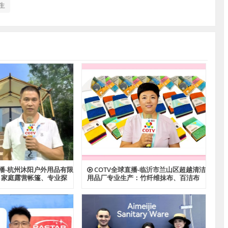
生
直播-杭州沐阳户外用品有限
COTV全球直播-临沂市兰山区超越清洁
：家庭露营帐篷、专业探
用品厂专业生产：竹纤维抹布、百洁布
帐篷、酒店帐篷、儿童及
+清洁球、清洁海绵块、擦车巾、元宝巾
功能户外帐篷系列产品；
+清洁球、刷洗块、清洁抺布等清洁用
心制造、款式多样，源头
品，欢迎大家光临！
家光临！