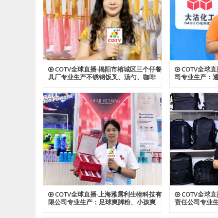
COTV全球直播-揭阳市榕城区三个仔餐
COTV全球
具厂专业生产不锈钢饭叉、汤勺、咖啡
司专业生产：通
勺，酒店餐饮套具、不锈钢西餐套具、
ABS、透明AB
伴手礼等餐具用品，设计时尚、制造精
及代理透、改苯G
良、款式多样，现货供应并承接国内外
型塑料颗粒产
订单，欢迎大家光临！
COTV全球直播-上海雅露利生物科技有
COTV全球
限公司专业生产：足球爽脚粉、小孩爽
责任公司专业
身粉、多肽蚕丝胶原植萃精华水、多肽
背包、收纳包
蜂蜜胶原系列眼霜等系列美容健康产
资料包等各种