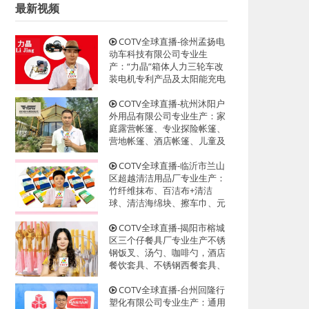
最新视频
COTV全球直播-徐州孟扬电
动车科技有限公司专业生
产：“力晶”箱体人力三轮车改
装电机专利产品及太阳能充电
器、充电板等产品；设计创
新、款式多样，欢迎全球新老
COTV全球直播-杭州沐阳户
客户前来洽谈采购！欢迎大家
外用品有限公司专业生产：家
光临！
庭露营帐篷、专业探险帐篷、
营地帐篷、酒店帐篷、儿童及
宠物帐篷等多功能户外帐篷系
列产品；设计创新、匠心制
COTV全球直播-临沂市兰山
造、款式多样，源头工厂，欢
区超越清洁用品厂专业生产：
迎大家光临！
竹纤维抹布、百洁布+清洁
球、清洁海绵块、擦车巾、元
宝巾+清洁球、刷洗块、清洁
抺布等清洁用品，欢迎大家光
COTV全球直播-揭阳市榕城
临！
区三个仔餐具厂专业生产不锈
钢饭叉、汤勺、咖啡勺，酒店
餐饮套具、不锈钢西餐套具、
伴手礼等餐具用品，设计时
尚、制造精良、款式多样，现
COTV全球直播-台州回隆行
货供应并承接国内外订单，欢
塑化有限公司专业生产：通用