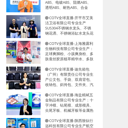
迎大家光临！
ABS、电镀ABS、阻燃ABS、
透明ABS、耐热ABS、合金
ABS以及代理透、改苯GPPS、
HIPS系列等创新型塑料颗粒产
COTV全球直播-开平市艾美
品，欢迎大家光临！
洁卫浴有限公司专业生产
SUS304不锈钢水龙头、不锈
钢花洒、不锈钢浴缸水龙头花
洒、厨房面盆龙头、抽拉水龙
头、过滤净水龙头以及洗脸盆
COTV全球直播-上海雅露利
等系列洁具产品、源头工厂，
生物科技有限公司专业生产：
欢迎大家光临！
足球爽脚粉、小孩爽身粉、多
肽蚕丝胶原植萃精华水、多肽
蜂蜜胶原系列眼霜等系列美容
健康产品，源头工厂，欢迎大
COTV全球直播-迪先箱包
家光临！
（广州）有限责任公司专业生
产公文包、手袋、双肩背包、
收纳包、斜挎包、文件夹、汽
车资料包等各种款式箱包产
品，欢迎大家光临！
COTV全球直播-海盐精斌五
金制品有限公司专业生产：十
字冲模、钻尾模、成形模具、
尖尾牙板、机械牙板等金属热
处理与表面氮化处理系列产
品，设计创新、匠心制造、款
COTV全球直播-陕西致钛行
式多样，源头工厂，欢迎大家
远科技有限公司专业生产航空