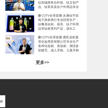
光临！
钛高端商务拉杆箱、钛文创产
品、钛茶具及钛户外用品等全
系列钛民用产品，其中拉杆箱
釆用航空级高科技钛材及钛铆
COTV全球直播-永康钛宇宙
钉及箱饰功能，欢迎大家光
电子商务商行专业经营生产：
临！
钛餐具钛杯、厨具、钛户外用
品等钛材系列产品，源头工
厂，现货供应，欢迎大家光
临！
COTV全球直播-鹿邑县欧曼
资化妆用具有限公司专业生产
各种化妆刷、美妆刷，潮流多
款睫毛，成人牙刷、儿童牙刷
等产品，源头工厂，欢迎大家
光临！
更多>>