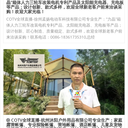
晶”箱体人力三轮车改装电机专利产品及太阳能充电器、充电板
等产品；设计创新、款式多样，欢迎全球新老客户前来洽谈采
购！欢迎大家光临！
COTV全球直播-徐州孟扬电动车科技有限公司专业生产：“力晶”箱
体人力三轮车改装电机专利产品、太阳能充电器、充电板等产品；
设计创新、匠心制造、质量稳定、款式多样，欢迎全球新老客户前
来洽谈采购！联系电话：0086-18361735310,总经
COTV全球直播-杭州沐阳户外用品有限公司专业生产：家庭
露营帐篷、专业探险帐篷、营地帐篷、酒店帐篷、儿童及宠物