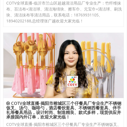
COTV全球直播-临沂市兰山区超越清洁用品厂专业生产：竹纤维抹
布、百洁布+清洁球、清洁海绵块、擦车巾、元宝巾+清洁球、刷洗
块、清洁抺布等清洁用品，联系电话：18769931105、
18940202188,总经理张广越欢迎大家光临！
COTV全球直播-揭阳市榕城区三个仔餐具厂专业生产不锈钢
饭叉、汤勺、咖啡勺，酒店餐饮套具、不锈钢西餐套具、伴手
礼等餐具用品，设计时尚、制造精良、款式多样，现货供应并
承接国内外订单，欢迎大家光临！
COTV全球直播-揭阳市榕城区三个仔餐具厂专业生产不锈钢饭叉、