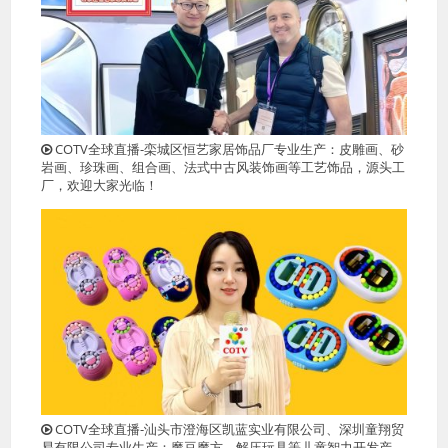
COTV全球直播-栾城区恒艺家居饰品厂专业生产：皮雕画、砂
岩画、珍珠画、组合画、法式中古风装饰画等工艺饰品，源头工
厂，欢迎大家光临！
COTV全球直播-汕头市澄海区凯蓝实业有限公司、深圳童翔贸
易有限公司专业生产：魔豆魔方、解压玩具等儿童智力开发产