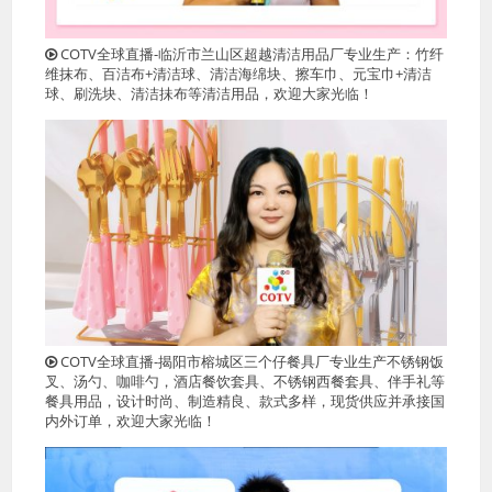
COTV全球直播-临沂市兰山区超越清洁用品厂专业生产：竹纤
维抹布、百洁布+清洁球、清洁海绵块、擦车巾、元宝巾+清洁
球、刷洗块、清洁抺布等清洁用品，欢迎大家光临！
COTV全球直播-揭阳市榕城区三个仔餐具厂专业生产不锈钢饭
叉、汤勺、咖啡勺，酒店餐饮套具、不锈钢西餐套具、伴手礼等
餐具用品，设计时尚、制造精良、款式多样，现货供应并承接国
内外订单，欢迎大家光临！