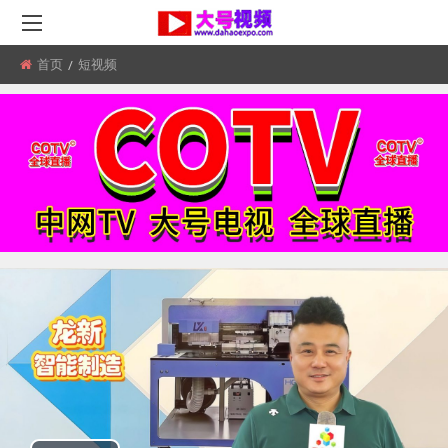
首页
所
短视频
在
位
置: