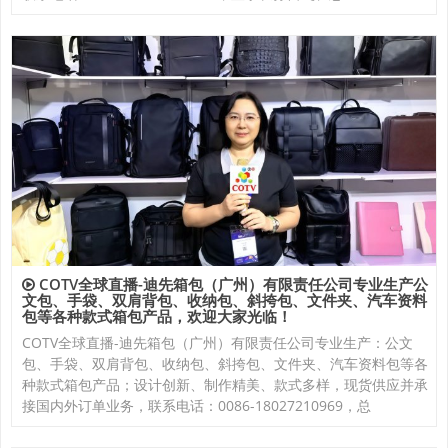
COTV全球直播-迪先箱包（广州）有限责任公司专业生产公
文包、手袋、双肩背包、收纳包、斜挎包、文件夹、汽车资料
包等各种款式箱包产品，欢迎大家光临！
COTV全球直播-迪先箱包（广州）有限责任公司专业生产：公文
包、手袋、双肩背包、收纳包、斜挎包、文件夹、汽车资料包等各
种款式箱包产品；设计创新、制作精美、款式多样，现货供应并承
接国内外订单业务，联系电话：0086-18027210969，总