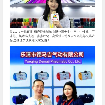
COTV全球直播-桐庐迎丰制笔有限公司专业生产：中性笔、可
擦笔、美术高光笔、点点胶笔、高温消失笔及永恒铅笔等文具产
品,总经理李悦欢迎大家光临！