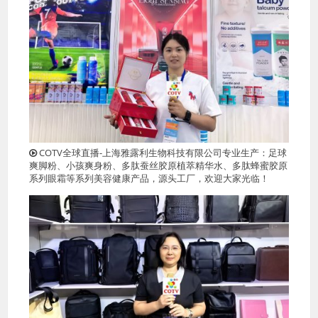
COTV全球直播-上海雅露利生物科技有限公司专业生产：足球
爽脚粉、小孩爽身粉、多肽蚕丝胶原植萃精华水、多肽蜂蜜胶原
系列眼霜等系列美容健康产品，源头工厂，欢迎大家光临！