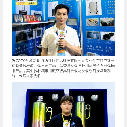
COTV全球直播-陕西致钛行远科技有限公司专业生产航空钛高
端商务拉杆箱、钛文创产品、钛茶具及钛户外用品等全系列钛民
用产品，其中拉杆箱釆用航空级高科技钛材及钛铆钉及箱饰功
能，欢迎大家光临！