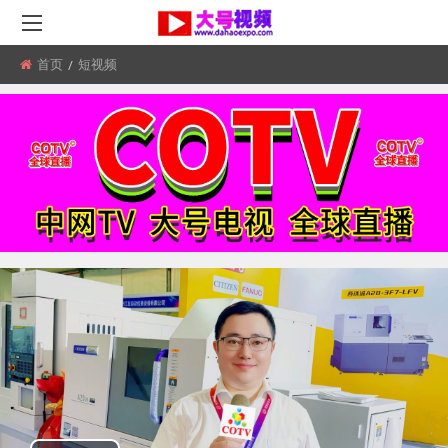
首页
所
短视频
在
位
置: