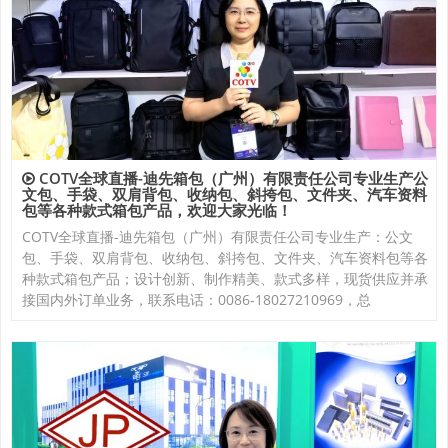
COTV全球直播-迪先箱包（广州）有限责任公司专业生产公
文包、手袋、双肩背包、收纳包、斜挎包、文件夹、汽车资料
包等各种款式箱包产品，欢迎大家光临！
COTV全球直播-迪先箱包（广州）有限责任公司专业生产：公文
包、手袋、双肩背包、收纳包、斜挎包、文件夹、汽车资料包等各
种款式箱包产品；设计创新、制作精美、款式多样，现货供应并承
接国内外订单业务，联系电话：0086-18027210969，总