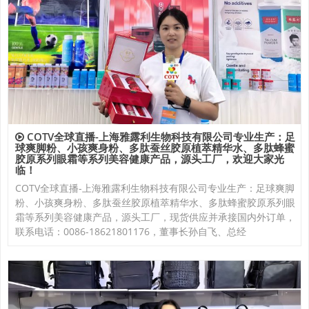
COTV全球直播-上海雅露利生物科技有限公司专业生产：足
球爽脚粉、小孩爽身粉、多肽蚕丝胶原植萃精华水、多肽蜂蜜
胶原系列眼霜等系列美容健康产品，源头工厂，欢迎大家光
临！
COTV全球直播-上海雅露利生物科技有限公司专业生产：足球爽脚
粉、小孩爽身粉、多肽蚕丝胶原植萃精华水、多肽蜂蜜胶原系列眼
霜等系列美容健康产品，源头工厂，现货供应并承接国内外订单，
联系电话：0086-18621801176，董事长孙自飞、总经