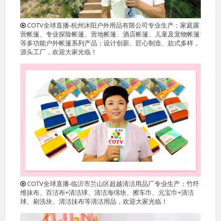
COTV全球直播-杭州沐阳户外用品有限公司专业生产：家庭露
营帐篷、专业探险帐篷、营地帐篷、酒店帐篷、儿童及宠物帐篷
等多功能户外帐篷系列产品；设计创新、匠心制造、款式多样，
源头工厂，欢迎大家光临！
COTV全球直播-临沂市兰山区超越清洁用品厂专业生产：竹纤
维抹布、百洁布+清洁球、清洁海绵块、擦车巾、元宝巾+清洁
球、刷洗块、清洁抺布等清洁用品，欢迎大家光临！