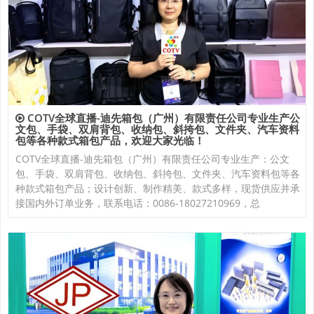
COTV全球直播-迪先箱包（广州）有限责任公司专业生产公
文包、手袋、双肩背包、收纳包、斜挎包、文件夹、汽车资料
包等各种款式箱包产品，欢迎大家光临！
COTV全球直播-迪先箱包（广州）有限责任公司专业生产：公文
包、手袋、双肩背包、收纳包、斜挎包、文件夹、汽车资料包等各
种款式箱包产品；设计创新、制作精美、款式多样，现货供应并承
接国内外订单业务，联系电话：0086-18027210969，总