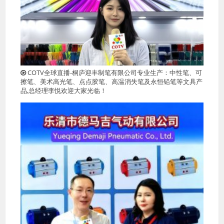
COTV全球直播-桐庐迎丰制笔有限公司专业生产：中性笔、可
擦笔、美术高光笔、点点胶笔、高温消失笔及永恒铅笔等文具产
品,总经理李悦欢迎大家光临！