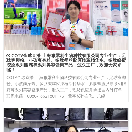
COTV全球直播-上海雅露利生物科技有限公司专业生产：足
球爽脚粉、小孩爽身粉、多肽蚕丝胶原植萃精华水、多肽蜂蜜
胶原系列眼霜等系列美容健康产品，源头工厂，欢迎大家光
临！
COTV全球直播-上海雅露利生物科技有限公司专业生产：足球爽脚
粉、小孩爽身粉、多肽蚕丝胶原植萃精华水、多肽蜂蜜胶原系列眼
霜等系列美容健康产品，源头工厂，现货供应并承接国内外订单，
联系电话：0086-18621801176，董事长孙自飞、总经