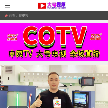
首页
所
短视频
在
位
置: