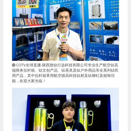
COTV全球直播-陕西致钛行远科技有限公司专业生产航空钛高
端商务拉杆箱、钛文创产品、钛茶具及钛户外用品等全系列钛民
用产品，其中拉杆箱釆用航空级高科技钛材及钛铆钉及箱饰功
能，欢迎大家光临！