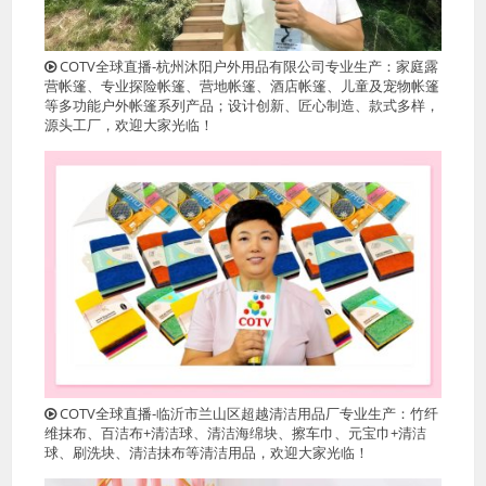
COTV全球直播-杭州沐阳户外用品有限公司专业生产：家庭露
营帐篷、专业探险帐篷、营地帐篷、酒店帐篷、儿童及宠物帐篷
等多功能户外帐篷系列产品；设计创新、匠心制造、款式多样，
源头工厂，欢迎大家光临！
COTV全球直播-临沂市兰山区超越清洁用品厂专业生产：竹纤
维抹布、百洁布+清洁球、清洁海绵块、擦车巾、元宝巾+清洁
球、刷洗块、清洁抺布等清洁用品，欢迎大家光临！