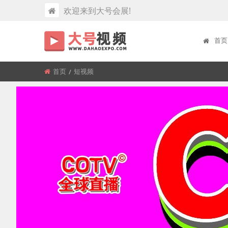
欢迎来到大号会展!
首页
首页
所
短视频
在
位
置: