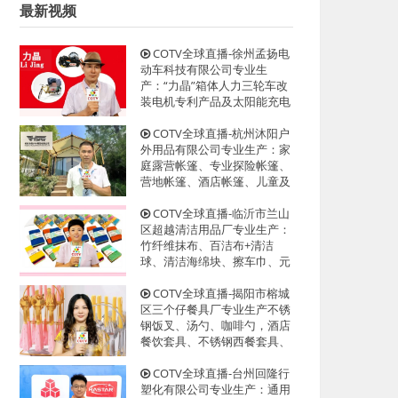
最新视频
COTV全球直播-徐州孟扬电
动车科技有限公司专业生
产：“力晶”箱体人力三轮车改
装电机专利产品及太阳能充电
器、充电板等产品；设计创
新、款式多样，欢迎全球新老
COTV全球直播-杭州沐阳户
客户前来洽谈采购！欢迎大家
外用品有限公司专业生产：家
光临！
庭露营帐篷、专业探险帐篷、
营地帐篷、酒店帐篷、儿童及
宠物帐篷等多功能户外帐篷系
列产品；设计创新、匠心制
COTV全球直播-临沂市兰山
造、款式多样，源头工厂，欢
区超越清洁用品厂专业生产：
迎大家光临！
竹纤维抹布、百洁布+清洁
球、清洁海绵块、擦车巾、元
宝巾+清洁球、刷洗块、清洁
抺布等清洁用品，欢迎大家光
COTV全球直播-揭阳市榕城
临！
区三个仔餐具厂专业生产不锈
钢饭叉、汤勺、咖啡勺，酒店
餐饮套具、不锈钢西餐套具、
伴手礼等餐具用品，设计时
尚、制造精良、款式多样，现
COTV全球直播-台州回隆行
货供应并承接国内外订单，欢
塑化有限公司专业生产：通用