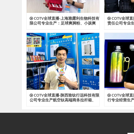
COTV全球直播-上海雅露利生物科技有
COTV全球
限公司专业生产：足球爽脚粉、小孩爽
责任公司专业
身粉、多肽蚕丝胶原植萃精华水、多肽
背包、收纳包
蜂蜜胶原系列眼霜等系列美容健康产
资料包等各种
品，源头工厂，欢迎大家光临！
光临！
COTV全球直播-陕西致钛行远科技有限
COTV全球
公司专业生产航空钛高端商务拉杆箱、
行专业经营生
钛文创产品、钛茶具及钛户外用品等全
钛户外用品等
系列钛民用产品，其中拉杆箱釆用航空
厂，现货供应
级高科技钛材及钛铆钉及箱饰功能，欢
迎大家光临！