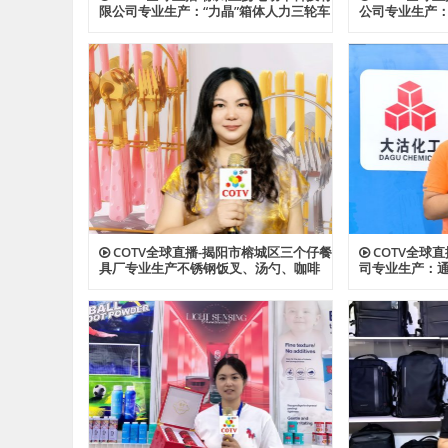
限公司专业生产：“力晶”箱体人力三轮车
公司专业生产
改装电机专利产品及太阳能充电器、充
险帐篷、营地
电板等产品；设计创新、款式多样，欢
宠物帐篷等多
迎全球新老客户前来洽谈采购！欢迎大
设计创新、匠
家光临！
工厂，欢迎大
COTV全球直播-揭阳市榕城区三个仔餐
COTV全球
具厂专业生产不锈钢饭叉、汤勺、咖啡
司专业生产：通
勺，酒店餐饮套具、不锈钢西餐套具、
ABS、透明AB
伴手礼等餐具用品，设计时尚、制造精
及代理透、改苯G
良、款式多样，现货供应并承接国内外
型塑料颗粒产
订单，欢迎大家光临！