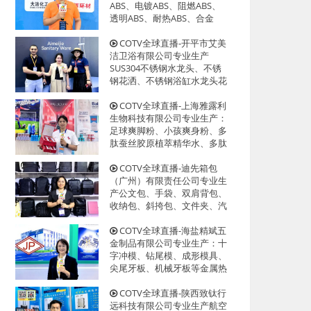
迎大家光临！
ABS、电镀ABS、阻燃ABS、
透明ABS、耐热ABS、合金
ABS以及代理透、改苯GPPS、
HIPS系列等创新型塑料颗粒产
COTV全球直播-开平市艾美
品，欢迎大家光临！
洁卫浴有限公司专业生产
SUS304不锈钢水龙头、不锈
钢花洒、不锈钢浴缸水龙头花
洒、厨房面盆龙头、抽拉水龙
头、过滤净水龙头以及洗脸盆
COTV全球直播-上海雅露利
等系列洁具产品、源头工厂，
生物科技有限公司专业生产：
欢迎大家光临！
足球爽脚粉、小孩爽身粉、多
肽蚕丝胶原植萃精华水、多肽
蜂蜜胶原系列眼霜等系列美容
健康产品，源头工厂，欢迎大
COTV全球直播-迪先箱包
家光临！
（广州）有限责任公司专业生
产公文包、手袋、双肩背包、
收纳包、斜挎包、文件夹、汽
车资料包等各种款式箱包产
品，欢迎大家光临！
COTV全球直播-海盐精斌五
金制品有限公司专业生产：十
字冲模、钻尾模、成形模具、
尖尾牙板、机械牙板等金属热
处理与表面氮化处理系列产
品，设计创新、匠心制造、款
COTV全球直播-陕西致钛行
式多样，源头工厂，欢迎大家
远科技有限公司专业生产航空