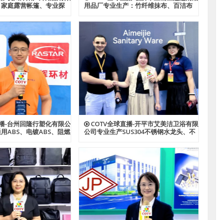
：家庭露营帐篷、专业探
用品厂专业生产：竹纤维抹布、百洁布
帐篷、酒店帐篷、儿童及
+清洁球、清洁海绵块、擦车巾、元宝巾
功能户外帐篷系列产品；
+清洁球、刷洗块、清洁抺布等清洁用
心制造、款式多样，源头
品，欢迎大家光临！
家光临！
直播-台州回隆行塑化有限公
COTV全球直播-开平市艾美洁卫浴有限
用ABS、电镀ABS、阻燃
公司专业生产SUS304不锈钢水龙头、不
S、耐热ABS、合金ABS以
锈钢花洒、不锈钢浴缸水龙头花洒、厨
PPS、HIPS系列等创新
房面盆龙头、抽拉水龙头、过滤净水龙
品，欢迎大家光临！
头以及洗脸盆等系列洁具产品、源头工
厂，欢迎大家光临！