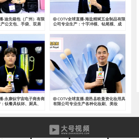
直播-迪先箱包（广州）有限
COTV全球直播-海盐精斌五金制品有限
生产公文包、手袋、双肩
公司专业生产：十字冲模、钻尾模、成
、斜挎包、文件夹、汽车
形模具、尖尾牙板、机械牙板等金属热
款式箱包产品，欢迎大家
处理与表面氮化处理系列产品，设计创
新、匠心制造、款式多样，源头工厂，
欢迎大家光临！
直播-永康钛宇宙电子商务商
COTV全球直播-鹿邑县欧曼资化妆用具
产：钛餐具钛杯、厨具、
有限公司专业生产各种化妆刷、美妆
钛材系列产品，源头工
刷，潮流多款睫毛，成人牙刷、儿童牙
，欢迎大家光临！
刷等产品，源头工厂，欢迎大家光临！