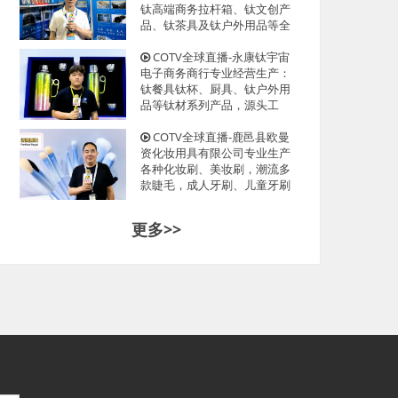
光临！
钛高端商务拉杆箱、钛文创产
品、钛茶具及钛户外用品等全
系列钛民用产品，其中拉杆箱
釆用航空级高科技钛材及钛铆
COTV全球直播-永康钛宇宙
钉及箱饰功能，欢迎大家光
电子商务商行专业经营生产：
临！
钛餐具钛杯、厨具、钛户外用
品等钛材系列产品，源头工
厂，现货供应，欢迎大家光
临！
COTV全球直播-鹿邑县欧曼
资化妆用具有限公司专业生产
各种化妆刷、美妆刷，潮流多
款睫毛，成人牙刷、儿童牙刷
等产品，源头工厂，欢迎大家
光临！
更多>>