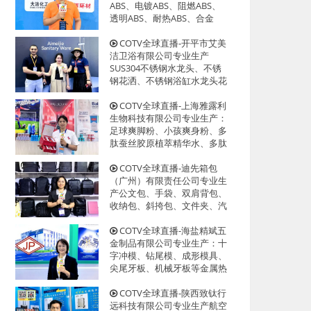
迎大家光临！
ABS、电镀ABS、阻燃ABS、
透明ABS、耐热ABS、合金
ABS以及代理透、改苯GPPS、
HIPS系列等创新型塑料颗粒产
COTV全球直播-开平市艾美
品，欢迎大家光临！
洁卫浴有限公司专业生产
SUS304不锈钢水龙头、不锈
钢花洒、不锈钢浴缸水龙头花
洒、厨房面盆龙头、抽拉水龙
头、过滤净水龙头以及洗脸盆
COTV全球直播-上海雅露利
等系列洁具产品、源头工厂，
生物科技有限公司专业生产：
欢迎大家光临！
足球爽脚粉、小孩爽身粉、多
肽蚕丝胶原植萃精华水、多肽
蜂蜜胶原系列眼霜等系列美容
健康产品，源头工厂，欢迎大
COTV全球直播-迪先箱包
家光临！
（广州）有限责任公司专业生
产公文包、手袋、双肩背包、
收纳包、斜挎包、文件夹、汽
车资料包等各种款式箱包产
品，欢迎大家光临！
COTV全球直播-海盐精斌五
金制品有限公司专业生产：十
字冲模、钻尾模、成形模具、
尖尾牙板、机械牙板等金属热
处理与表面氮化处理系列产
品，设计创新、匠心制造、款
COTV全球直播-陕西致钛行
式多样，源头工厂，欢迎大家
远科技有限公司专业生产航空