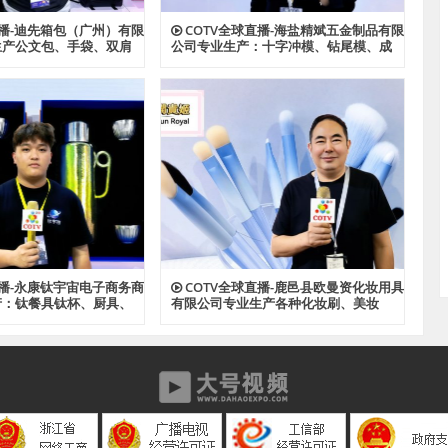
直播-迪先箱包（广州）有限
COTV全球直播-海盐精斌五金制品有限
生产公文包、手袋、双肩
公司专业生产：十字冲模、钻尾模、成
、斜挎包、文件夹、汽车
形模具、尖尾牙板、机械牙板等金属热
款式箱包产品，欢迎大家
处理与表面氮化处理系列产品，设计创
新、匠心制造、款式多样，源头工厂，
欢迎大家光临！
直播-永康钛宇宙电子商务商
COTV全球直播-鹿邑县欧曼资化妆用具
产：钛餐具钛杯、厨具、
有限公司专业生产各种化妆刷、美妆
钛材系列产品，源头工
刷，潮流多款睫毛，成人牙刷、儿童牙
，欢迎大家光临！
刷等产品，源头工厂，欢迎大家光临！