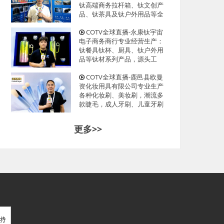
光临！
钛高端商务拉杆箱、钛文创产
品、钛茶具及钛户外用品等全
系列钛民用产品，其中拉杆箱
釆用航空级高科技钛材及钛铆
COTV全球直播-永康钛宇宙
钉及箱饰功能，欢迎大家光
电子商务商行专业经营生产：
临！
钛餐具钛杯、厨具、钛户外用
品等钛材系列产品，源头工
厂，现货供应，欢迎大家光
临！
COTV全球直播-鹿邑县欧曼
资化妆用具有限公司专业生产
各种化妆刷、美妆刷，潮流多
款睫毛，成人牙刷、儿童牙刷
等产品，源头工厂，欢迎大家
光临！
更多>>