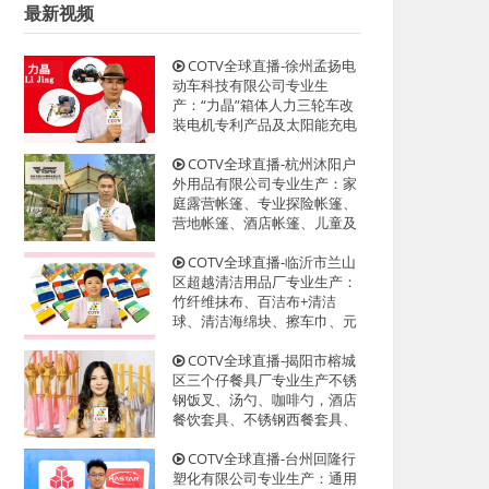
最新视频
COTV全球直播-徐州孟扬电
动车科技有限公司专业生
产：“力晶”箱体人力三轮车改
装电机专利产品及太阳能充电
器、充电板等产品；设计创
新、款式多样，欢迎全球新老
COTV全球直播-杭州沐阳户
客户前来洽谈采购！欢迎大家
外用品有限公司专业生产：家
光临！
庭露营帐篷、专业探险帐篷、
营地帐篷、酒店帐篷、儿童及
宠物帐篷等多功能户外帐篷系
列产品；设计创新、匠心制
COTV全球直播-临沂市兰山
造、款式多样，源头工厂，欢
区超越清洁用品厂专业生产：
迎大家光临！
竹纤维抹布、百洁布+清洁
球、清洁海绵块、擦车巾、元
宝巾+清洁球、刷洗块、清洁
抺布等清洁用品，欢迎大家光
COTV全球直播-揭阳市榕城
临！
区三个仔餐具厂专业生产不锈
钢饭叉、汤勺、咖啡勺，酒店
餐饮套具、不锈钢西餐套具、
伴手礼等餐具用品，设计时
尚、制造精良、款式多样，现
COTV全球直播-台州回隆行
货供应并承接国内外订单，欢
塑化有限公司专业生产：通用