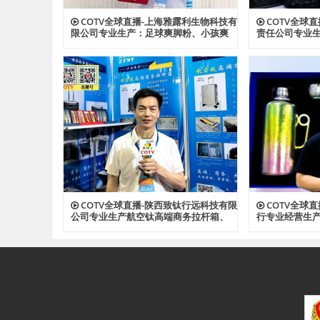
COTV全球直播-上海雅露利生物科技有
COTV全球
限公司专业生产：足球爽脚粉、小孩爽
责任公司专业
身粉、多肽蚕丝胶原植萃精华水、多肽
背包、收纳包
蜂蜜胶原系列眼霜等系列美容健康产
资料包等各种
品，源头工厂，欢迎大家光临！
光临！
COTV全球直播-陕西致钛行远科技有限
COTV全球
公司专业生产航空钛高端商务拉杆箱、
行专业经营生
钛文创产品、钛茶具及钛户外用品等全
钛户外用品等
系列钛民用产品，其中拉杆箱釆用航空
厂，现货供应
级高科技钛材及钛铆钉及箱饰功能，欢
迎大家光临！