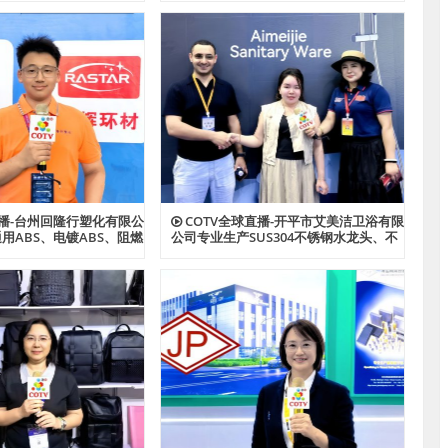
功能户外帐篷系列产品；
+清洁球、刷洗块、清洁抺布等清洁用
心制造、款式多样，源头
品，欢迎大家光临！
家光临！
直播-台州回隆行塑化有限公
COTV全球直播-开平市艾美洁卫浴有限
用ABS、电镀ABS、阻燃
公司专业生产SUS304不锈钢水龙头、不
S、耐热ABS、合金ABS以
锈钢花洒、不锈钢浴缸水龙头花洒、厨
PPS、HIPS系列等创新
房面盆龙头、抽拉水龙头、过滤净水龙
品，欢迎大家光临！
头以及洗脸盆等系列洁具产品、源头工
厂，欢迎大家光临！