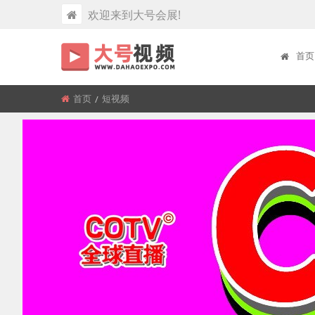
欢迎来到大号会展!
首页
首页
所
短视频
在
位
置: