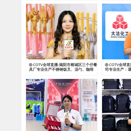
电板等产品；设计创新、款式多样，欢
宠物帐篷等多
迎全球新老客户前来洽谈采购！欢迎大
设计创新、匠
家光临！
工厂，欢迎大
COTV全球直播-揭阳市榕城区三个仔餐
COTV全球
具厂专业生产不锈钢饭叉、汤勺、咖啡
司专业生产：通
勺，酒店餐饮套具、不锈钢西餐套具、
ABS、透明AB
伴手礼等餐具用品，设计时尚、制造精
及代理透、改苯G
良、款式多样，现货供应并承接国内外
型塑料颗粒产
订单，欢迎大家光临！