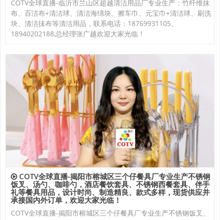
COTV全球直播-临沂市兰山区超越清洁用品厂专业生产：竹纤维抹
布、百洁布+清洁球、清洁海绵块、擦车巾、元宝巾+清洁球、刷洗
块、清洁抺布等清洁用品，联系电话：18769931105、
18940202188,总经理张广越欢迎大家光临！
COTV全球直播-揭阳市榕城区三个仔餐具厂专业生产不锈钢
饭叉、汤勺、咖啡勺，酒店餐饮套具、不锈钢西餐套具、伴手
礼等餐具用品，设计时尚、制造精良、款式多样，现货供应并
承接国内外订单，欢迎大家光临！
COTV全球直播-揭阳市榕城区三个仔餐具厂专业生产不锈钢饭叉、