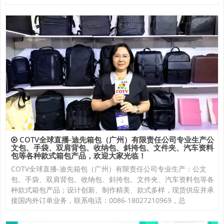
COTV全球直播-迪先箱包（广州）有限责任公司专业生产公
文包、手袋、双肩背包、收纳包、斜挎包、文件夹、汽车资料
包等各种款式箱包产品，欢迎大家光临！
COTV全球直播-迪先箱包（广州）有限责任公司专业生产：公文
包、手袋、双肩背包、收纳包、斜挎包、文件夹、汽车资料包等各
种款式箱包产品；设计创新、制作精美、款式多样，现货供应并承
接国内外订单业务，联系电话：0086-18027210969，总