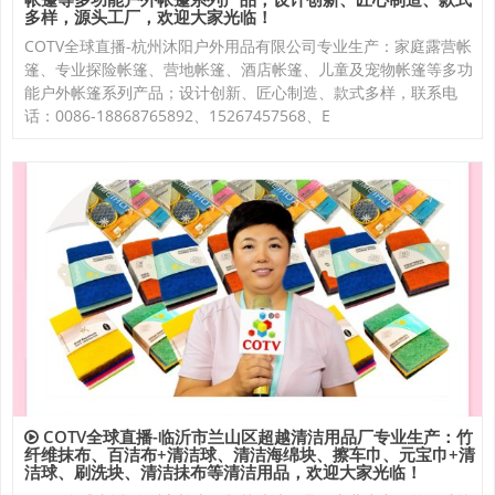
多样，源头工厂，欢迎大家光临！
COTV全球直播-杭州沐阳户外用品有限公司专业生产：家庭露营帐
篷、专业探险帐篷、营地帐篷、酒店帐篷、儿童及宠物帐篷等多功
能户外帐篷系列产品；设计创新、匠心制造、款式多样，联系电
话：0086-18868765892、15267457568、E
COTV全球直播-临沂市兰山区超越清洁用品厂专业生产：竹
纤维抹布、百洁布+清洁球、清洁海绵块、擦车巾、元宝巾+清
洁球、刷洗块、清洁抺布等清洁用品，欢迎大家光临！