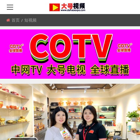
首页
所
短视频
在
位
置: