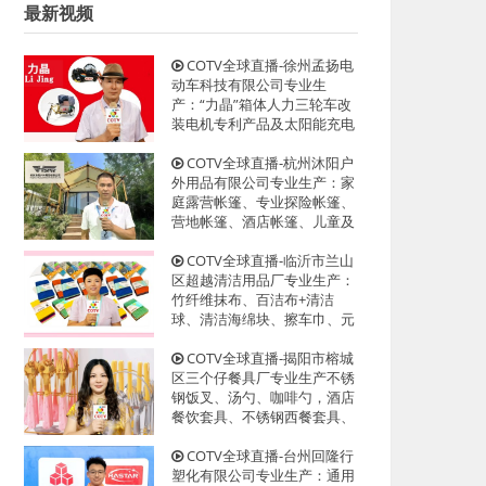
最新视频
COTV全球直播-徐州孟扬电
动车科技有限公司专业生
产：“力晶”箱体人力三轮车改
装电机专利产品及太阳能充电
器、充电板等产品；设计创
新、款式多样，欢迎全球新老
COTV全球直播-杭州沐阳户
客户前来洽谈采购！欢迎大家
外用品有限公司专业生产：家
光临！
庭露营帐篷、专业探险帐篷、
营地帐篷、酒店帐篷、儿童及
宠物帐篷等多功能户外帐篷系
列产品；设计创新、匠心制
COTV全球直播-临沂市兰山
造、款式多样，源头工厂，欢
区超越清洁用品厂专业生产：
迎大家光临！
竹纤维抹布、百洁布+清洁
球、清洁海绵块、擦车巾、元
宝巾+清洁球、刷洗块、清洁
抺布等清洁用品，欢迎大家光
COTV全球直播-揭阳市榕城
临！
区三个仔餐具厂专业生产不锈
钢饭叉、汤勺、咖啡勺，酒店
餐饮套具、不锈钢西餐套具、
伴手礼等餐具用品，设计时
尚、制造精良、款式多样，现
COTV全球直播-台州回隆行
货供应并承接国内外订单，欢
塑化有限公司专业生产：通用