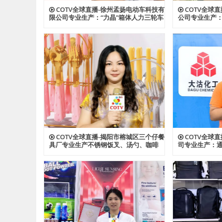
COTV全球直播-徐州孟扬电动车科技有
COTV全球
限公司专业生产：“力晶”箱体人力三轮车
公司专业生产
改装电机专利产品及太阳能充电器、充
险帐篷、营地
电板等产品；设计创新、款式多样，欢
宠物帐篷等多
迎全球新老客户前来洽谈采购！欢迎大
设计创新、匠
家光临！
工厂，欢迎大
COTV全球直播-揭阳市榕城区三个仔餐
COTV全球
具厂专业生产不锈钢饭叉、汤勺、咖啡
司专业生产：通
勺，酒店餐饮套具、不锈钢西餐套具、
ABS、透明AB
伴手礼等餐具用品，设计时尚、制造精
及代理透、改苯G
良、款式多样，现货供应并承接国内外
型塑料颗粒产
订单，欢迎大家光临！