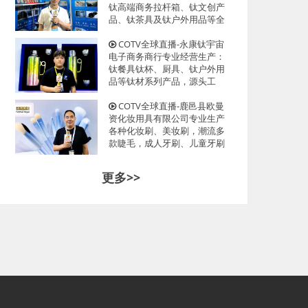
光临！
钛高端商务拉杆箱、钛文创产
品、钛茶具及钛户外用品等全
系列钛民用产品，其中拉杆箱
釆用航空级高科技钛材及钛铆
COTV全球直播-永康钛宇宙
钉及箱饰功能，欢迎大家光
电子商务商行专业经营生产：
临！
钛餐具钛杯、厨具、钛户外用
品等钛材系列产品，源头工
厂，现货供应，欢迎大家光
临！
COTV全球直播-鹿邑县欧曼
资化妆用具有限公司专业生产
各种化妆刷、美妆刷，潮流多
款睫毛，成人牙刷、儿童牙刷
等产品，源头工厂，欢迎大家
光临！
更多>>