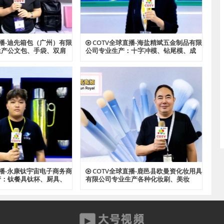
直播-迪先箱包（广州）有限
COTV全球直播-海盐精斌五金制品有限
生产公文包、手袋、双肩
公司专业生产：十字冲模、钻尾模、成
、斜挎包、文件夹、汽车
形模具、尖尾牙板、机械牙板等金属热
款式箱包产品，欢迎大家
处理与表面氮化处理系列产品，设计创
新、匠心制造、款式多样，源头工厂，
欢迎大家光临！
直播-永康钛宇宙电子商务商
COTV全球直播-鹿邑县欧曼资化妆用具
产：钛餐具钛杯、厨具、
有限公司专业生产各种化妆刷、美妆
钛材系列产品，源头工
刷，潮流多款睫毛，成人牙刷、儿童牙
，欢迎大家光临！
刷等产品，源头工厂，欢迎大家光临！