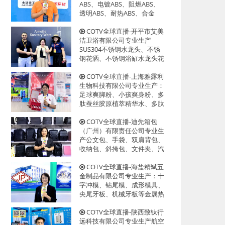
迎大家光临！
ABS、电镀ABS、阻燃ABS、
透明ABS、耐热ABS、合金
ABS以及代理透、改苯GPPS、
HIPS系列等创新型塑料颗粒产
COTV全球直播-开平市艾美
品，欢迎大家光临！
洁卫浴有限公司专业生产
SUS304不锈钢水龙头、不锈
钢花洒、不锈钢浴缸水龙头花
洒、厨房面盆龙头、抽拉水龙
头、过滤净水龙头以及洗脸盆
COTV全球直播-上海雅露利
等系列洁具产品、源头工厂，
生物科技有限公司专业生产：
欢迎大家光临！
足球爽脚粉、小孩爽身粉、多
肽蚕丝胶原植萃精华水、多肽
蜂蜜胶原系列眼霜等系列美容
健康产品，源头工厂，欢迎大
COTV全球直播-迪先箱包
家光临！
（广州）有限责任公司专业生
产公文包、手袋、双肩背包、
收纳包、斜挎包、文件夹、汽
车资料包等各种款式箱包产
品，欢迎大家光临！
COTV全球直播-海盐精斌五
金制品有限公司专业生产：十
字冲模、钻尾模、成形模具、
尖尾牙板、机械牙板等金属热
处理与表面氮化处理系列产
品，设计创新、匠心制造、款
COTV全球直播-陕西致钛行
式多样，源头工厂，欢迎大家
远科技有限公司专业生产航空