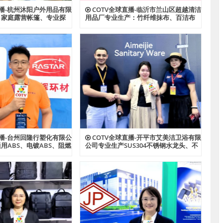
直播-杭州沐阳户外用品有限
COTV全球直播-临沂市兰山区超越清洁
：家庭露营帐篷、专业探
用品厂专业生产：竹纤维抹布、百洁布
帐篷、酒店帐篷、儿童及
+清洁球、清洁海绵块、擦车巾、元宝巾
功能户外帐篷系列产品；
+清洁球、刷洗块、清洁抺布等清洁用
心制造、款式多样，源头
品，欢迎大家光临！
家光临！
直播-台州回隆行塑化有限公
COTV全球直播-开平市艾美洁卫浴有限
用ABS、电镀ABS、阻燃
公司专业生产SUS304不锈钢水龙头、不
S、耐热ABS、合金ABS以
锈钢花洒、不锈钢浴缸水龙头花洒、厨
PPS、HIPS系列等创新
房面盆龙头、抽拉水龙头、过滤净水龙
品，欢迎大家光临！
头以及洗脸盆等系列洁具产品、源头工
厂，欢迎大家光临！