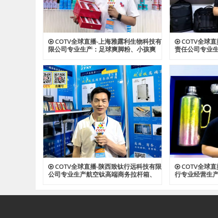
COTV全球直播-上海雅露利生物科技有
COTV全球
限公司专业生产：足球爽脚粉、小孩爽
责任公司专业
身粉、多肽蚕丝胶原植萃精华水、多肽
背包、收纳包
蜂蜜胶原系列眼霜等系列美容健康产
资料包等各种
品，源头工厂，欢迎大家光临！
光临！
COTV全球直播-陕西致钛行远科技有限
COTV全球
公司专业生产航空钛高端商务拉杆箱、
行专业经营生
钛文创产品、钛茶具及钛户外用品等全
钛户外用品等
系列钛民用产品，其中拉杆箱釆用航空
厂，现货供应
级高科技钛材及钛铆钉及箱饰功能，欢
迎大家光临！