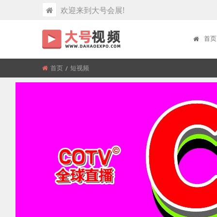
欢迎来到大号会展!
首页
首页
所
短视频
在
位
置: