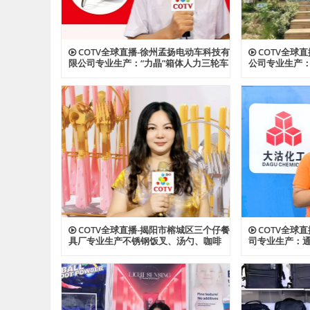
COTV全球直播-徐州孟扬电动车科技有
COTV全球
限公司专业生产：“力晶”箱体人力三轮车
公司专业生产
改装电机专利产品及太阳能充电器、充
险帐篷、营地
电板等产品；设计创新、款式多样，欢
宠物帐篷等多
迎全球新老客户前来洽谈采购！欢迎大
设计创新、匠
家光临！
工厂，欢迎大
COTV全球直播-揭阳市榕城区三个仔餐
COTV全球
具厂专业生产不锈钢饭叉、汤勺、咖啡
司专业生产：通
勺，酒店餐饮套具、不锈钢西餐套具、
ABS、透明AB
伴手礼等餐具用品，设计时尚、制造精
及代理透、改苯G
良、款式多样，现货供应并承接国内外
型塑料颗粒产
订单，欢迎大家光临！