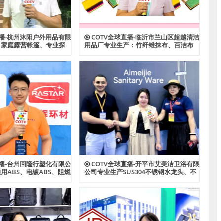
直播-杭州沐阳户外用品有限
COTV全球直播-临沂市兰山区超越清洁
：家庭露营帐篷、专业探
用品厂专业生产：竹纤维抹布、百洁布
帐篷、酒店帐篷、儿童及
+清洁球、清洁海绵块、擦车巾、元宝巾
功能户外帐篷系列产品；
+清洁球、刷洗块、清洁抺布等清洁用
心制造、款式多样，源头
品，欢迎大家光临！
家光临！
直播-台州回隆行塑化有限公
COTV全球直播-开平市艾美洁卫浴有限
用ABS、电镀ABS、阻燃
公司专业生产SUS304不锈钢水龙头、不
S、耐热ABS、合金ABS以
锈钢花洒、不锈钢浴缸水龙头花洒、厨
PPS、HIPS系列等创新
房面盆龙头、抽拉水龙头、过滤净水龙
品，欢迎大家光临！
头以及洗脸盆等系列洁具产品、源头工
厂，欢迎大家光临！