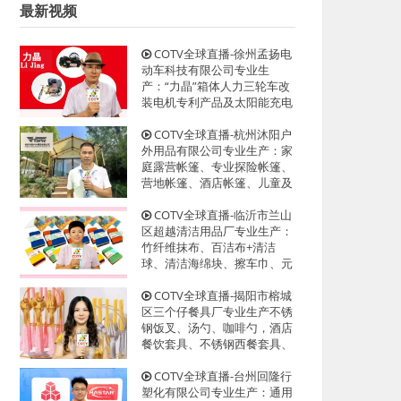
最新视频
COTV全球直播-徐州孟扬电
动车科技有限公司专业生
产：“力晶”箱体人力三轮车改
装电机专利产品及太阳能充电
器、充电板等产品；设计创
新、款式多样，欢迎全球新老
COTV全球直播-杭州沐阳户
客户前来洽谈采购！欢迎大家
外用品有限公司专业生产：家
光临！
庭露营帐篷、专业探险帐篷、
营地帐篷、酒店帐篷、儿童及
宠物帐篷等多功能户外帐篷系
列产品；设计创新、匠心制
COTV全球直播-临沂市兰山
造、款式多样，源头工厂，欢
区超越清洁用品厂专业生产：
迎大家光临！
竹纤维抹布、百洁布+清洁
球、清洁海绵块、擦车巾、元
宝巾+清洁球、刷洗块、清洁
抺布等清洁用品，欢迎大家光
COTV全球直播-揭阳市榕城
临！
区三个仔餐具厂专业生产不锈
钢饭叉、汤勺、咖啡勺，酒店
餐饮套具、不锈钢西餐套具、
伴手礼等餐具用品，设计时
尚、制造精良、款式多样，现
COTV全球直播-台州回隆行
货供应并承接国内外订单，欢
塑化有限公司专业生产：通用