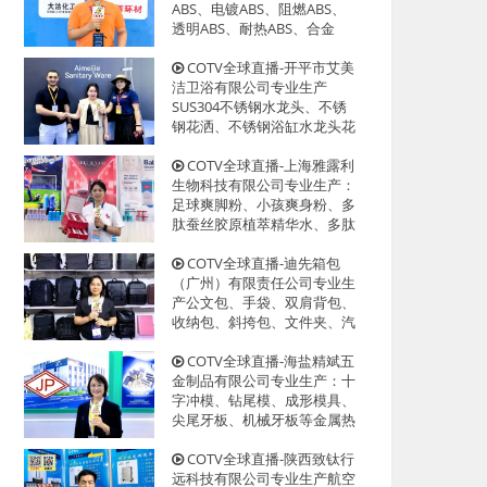
迎大家光临！
ABS、电镀ABS、阻燃ABS、
透明ABS、耐热ABS、合金
ABS以及代理透、改苯GPPS、
HIPS系列等创新型塑料颗粒产
COTV全球直播-开平市艾美
品，欢迎大家光临！
洁卫浴有限公司专业生产
SUS304不锈钢水龙头、不锈
钢花洒、不锈钢浴缸水龙头花
洒、厨房面盆龙头、抽拉水龙
头、过滤净水龙头以及洗脸盆
COTV全球直播-上海雅露利
等系列洁具产品、源头工厂，
生物科技有限公司专业生产：
欢迎大家光临！
足球爽脚粉、小孩爽身粉、多
肽蚕丝胶原植萃精华水、多肽
蜂蜜胶原系列眼霜等系列美容
健康产品，源头工厂，欢迎大
COTV全球直播-迪先箱包
家光临！
（广州）有限责任公司专业生
产公文包、手袋、双肩背包、
收纳包、斜挎包、文件夹、汽
车资料包等各种款式箱包产
品，欢迎大家光临！
COTV全球直播-海盐精斌五
金制品有限公司专业生产：十
字冲模、钻尾模、成形模具、
尖尾牙板、机械牙板等金属热
处理与表面氮化处理系列产
品，设计创新、匠心制造、款
COTV全球直播-陕西致钛行
式多样，源头工厂，欢迎大家
远科技有限公司专业生产航空