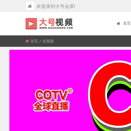
欢迎来到大号会展!
首页
首页
所
短视频
在
位
置: