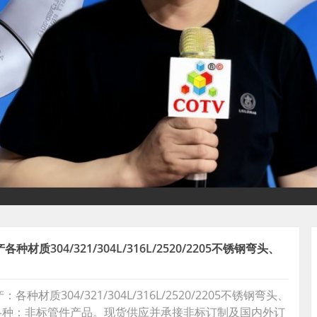
304/321/304L/316L/2520/2205不锈钢弯头、
质304/321/304L/316L/2520/2205不锈钢弯头、
各种：非标管件产品。现货供应并承接非标订制及国内外订