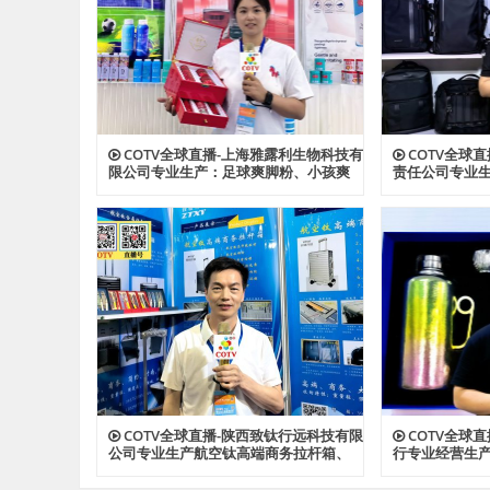
COTV全球直播-上海雅露利生物科技有
COTV全球
限公司专业生产：足球爽脚粉、小孩爽
责任公司专业
身粉、多肽蚕丝胶原植萃精华水、多肽
背包、收纳包
蜂蜜胶原系列眼霜等系列美容健康产
资料包等各种
品，源头工厂，欢迎大家光临！
光临！
COTV全球直播-陕西致钛行远科技有限
COTV全球
公司专业生产航空钛高端商务拉杆箱、
行专业经营生
钛文创产品、钛茶具及钛户外用品等全
钛户外用品等
系列钛民用产品，其中拉杆箱釆用航空
厂，现货供应