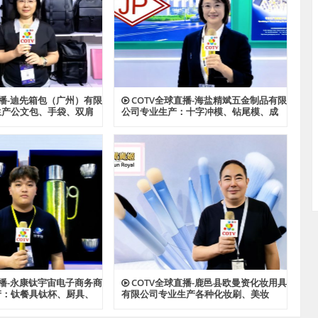
直播-迪先箱包（广州）有限
COTV全球直播-海盐精斌五金制品有限
生产公文包、手袋、双肩
公司专业生产：十字冲模、钻尾模、成
、斜挎包、文件夹、汽车
形模具、尖尾牙板、机械牙板等金属热
款式箱包产品，欢迎大家
处理与表面氮化处理系列产品，设计创
新、匠心制造、款式多样，源头工厂，
欢迎大家光临！
直播-永康钛宇宙电子商务商
COTV全球直播-鹿邑县欧曼资化妆用具
产：钛餐具钛杯、厨具、
有限公司专业生产各种化妆刷、美妆
钛材系列产品，源头工
刷，潮流多款睫毛，成人牙刷、儿童牙
，欢迎大家光临！
刷等产品，源头工厂，欢迎大家光临！