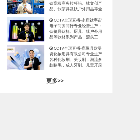
光临！
钛高端商务拉杆箱、钛文创产
品、钛茶具及钛户外用品等全
系列钛民用产品，其中拉杆箱
釆用航空级高科技钛材及钛铆
COTV全球直播-永康钛宇宙
钉及箱饰功能，欢迎大家光
电子商务商行专业经营生产：
临！
钛餐具钛杯、厨具、钛户外用
品等钛材系列产品，源头工
厂，现货供应，欢迎大家光
临！
COTV全球直播-鹿邑县欧曼
资化妆用具有限公司专业生产
各种化妆刷、美妆刷，潮流多
款睫毛，成人牙刷、儿童牙刷
等产品，源头工厂，欢迎大家
光临！
更多>>