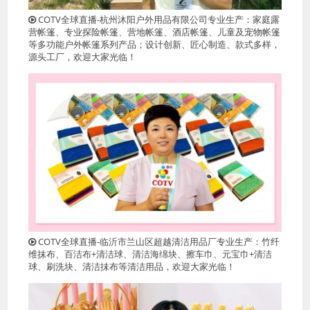
COTV全球直播-杭州沐阳户外用品有限公司专业生产：家庭露
营帐篷、专业探险帐篷、营地帐篷、酒店帐篷、儿童及宠物帐篷
等多功能户外帐篷系列产品；设计创新、匠心制造、款式多样，
源头工厂，欢迎大家光临！
COTV全球直播-临沂市兰山区超越清洁用品厂专业生产：竹纤
维抹布、百洁布+清洁球、清洁海绵块、擦车巾、元宝巾+清洁
球、刷洗块、清洁抺布等清洁用品，欢迎大家光临！