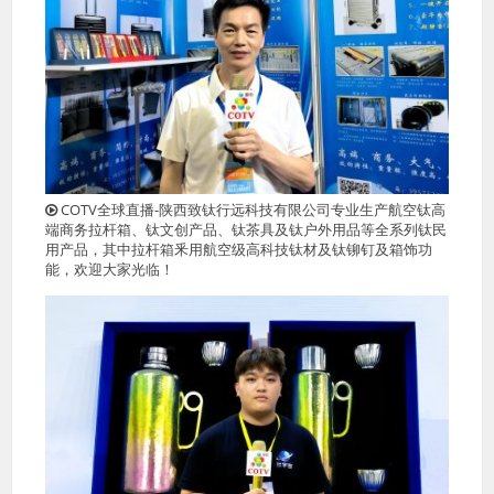
COTV全球直播-陕西致钛行远科技有限公司专业生产航空钛高
端商务拉杆箱、钛文创产品、钛茶具及钛户外用品等全系列钛民
用产品，其中拉杆箱釆用航空级高科技钛材及钛铆钉及箱饰功
能，欢迎大家光临！