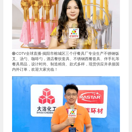
COTV全球直播-揭阳市榕城区三个仔餐具厂专业生产不锈钢饭
叉、汤勺、咖啡勺，酒店餐饮套具、不锈钢西餐套具、伴手礼等
餐具用品，设计时尚、制造精良、款式多样，现货供应并承接国
内外订单，欢迎大家光临！