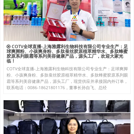
COTV全球直播-上海雅露利生物科技有限公司专业生产：足
球爽脚粉、小孩爽身粉、多肽蚕丝胶原植萃精华水、多肽蜂蜜
胶原系列眼霜等系列美容健康产品，源头工厂，欢迎大家光
临！
COTV全球直播-上海雅露利生物科技有限公司专业生产：足球爽脚
粉、小孩爽身粉、多肽蚕丝胶原植萃精华水、多肽蜂蜜胶原系列眼
霜等系列美容健康产品，源头工厂，现货供应并承接国内外订单，
联系电话：0086-18621801176，董事长孙自飞、总经