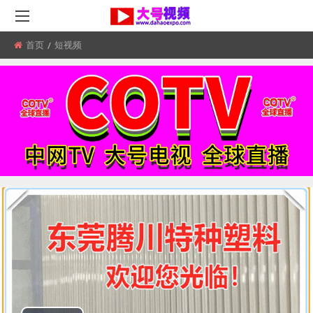
首页
所
短视频
在
位
置: