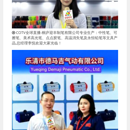
COTV全球直播-桐庐迎丰制笔有限公司专业生产：中性笔、可
擦笔、美术高光笔、点点胶笔、高温消失笔及永恒铅笔等文具产
品,总经理李悦欢迎大家光临！