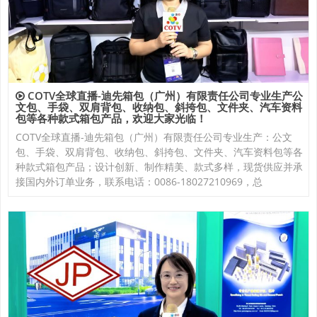
COTV全球直播-迪先箱包（广州）有限责任公司专业生产公
文包、手袋、双肩背包、收纳包、斜挎包、文件夹、汽车资料
包等各种款式箱包产品，欢迎大家光临！
COTV全球直播-迪先箱包（广州）有限责任公司专业生产：公文
包、手袋、双肩背包、收纳包、斜挎包、文件夹、汽车资料包等各
种款式箱包产品；设计创新、制作精美、款式多样，现货供应并承
接国内外订单业务，联系电话：0086-18027210969，总