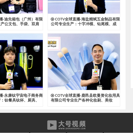
直播-迪先箱包（广州）有限
COTV全球直播-海盐精斌五金制品有限
生产公文包、手袋、双肩
公司专业生产：十字冲模、钻尾模、成
、斜挎包、文件夹、汽车
形模具、尖尾牙板、机械牙板等金属热
款式箱包产品，欢迎大家
处理与表面氮化处理系列产品，设计创
新、匠心制造、款式多样，源头工厂，
欢迎大家光临！
直播-永康钛宇宙电子商务商
COTV全球直播-鹿邑县欧曼资化妆用具
产：钛餐具钛杯、厨具、
有限公司专业生产各种化妆刷、美妆
钛材系列产品，源头工
刷，潮流多款睫毛，成人牙刷、儿童牙
，欢迎大家光临！
刷等产品，源头工厂，欢迎大家光临！