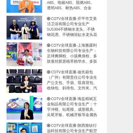
迎大家光临！
ABS、电镀ABS、阻燃ABS、
透明ABS、耐热ABS、合金
ABS以及代理透、改苯GPPS、
HIPS系列等创新型塑料颗粒产
COTV全球直播-开平市艾美
品，欢迎大家光临！
洁卫浴有限公司专业生产
SUS304不锈钢水龙头、不锈
钢花洒、不锈钢浴缸水龙头花
洒、厨房面盆龙头、抽拉水龙
头、过滤净水龙头以及洗脸盆
COTV全球直播-上海雅露利
等系列洁具产品、源头工厂，
生物科技有限公司专业生产：
欢迎大家光临！
足球爽脚粉、小孩爽身粉、多
肽蚕丝胶原植萃精华水、多肽
蜂蜜胶原系列眼霜等系列美容
健康产品，源头工厂，欢迎大
COTV全球直播-迪先箱包
家光临！
（广州）有限责任公司专业生
产公文包、手袋、双肩背包、
收纳包、斜挎包、文件夹、汽
车资料包等各种款式箱包产
品，欢迎大家光临！
COTV全球直播-海盐精斌五
金制品有限公司专业生产：十
字冲模、钻尾模、成形模具、
尖尾牙板、机械牙板等金属热
处理与表面氮化处理系列产
品，设计创新、匠心制造、款
COTV全球直播-陕西致钛行
式多样，源头工厂，欢迎大家
远科技有限公司专业生产航空