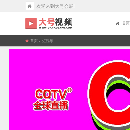
欢迎来到大号会展!
首页
首页
所
短视频
在
位
置: