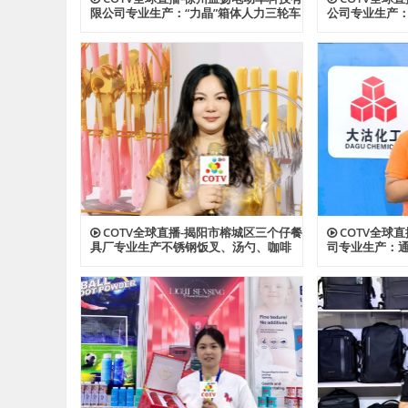
限公司专业生产：“力晶”箱体人力三轮车
公司专业生产
改装电机专利产品及太阳能充电器、充
险帐篷、营地
电板等产品；设计创新、款式多样，欢
宠物帐篷等多
迎全球新老客户前来洽谈采购！欢迎大
设计创新、匠
家光临！
工厂，欢迎大
COTV全球直播-揭阳市榕城区三个仔餐
COTV全球
具厂专业生产不锈钢饭叉、汤勺、咖啡
司专业生产：通
勺，酒店餐饮套具、不锈钢西餐套具、
ABS、透明AB
伴手礼等餐具用品，设计时尚、制造精
及代理透、改苯G
良、款式多样，现货供应并承接国内外
型塑料颗粒产
订单，欢迎大家光临！