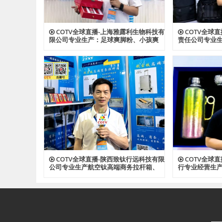
COTV全球直播-上海雅露利生物科技有
COTV全球
限公司专业生产：足球爽脚粉、小孩爽
责任公司专业
身粉、多肽蚕丝胶原植萃精华水、多肽
背包、收纳包
蜂蜜胶原系列眼霜等系列美容健康产
资料包等各种
品，源头工厂，欢迎大家光临！
光临！
COTV全球直播-陕西致钛行远科技有限
COTV全球
公司专业生产航空钛高端商务拉杆箱、
行专业经营生
钛文创产品、钛茶具及钛户外用品等全
钛户外用品等
系列钛民用产品，其中拉杆箱釆用航空
厂，现货供应
级高科技钛材及钛铆钉及箱饰功能，欢
迎大家光临！