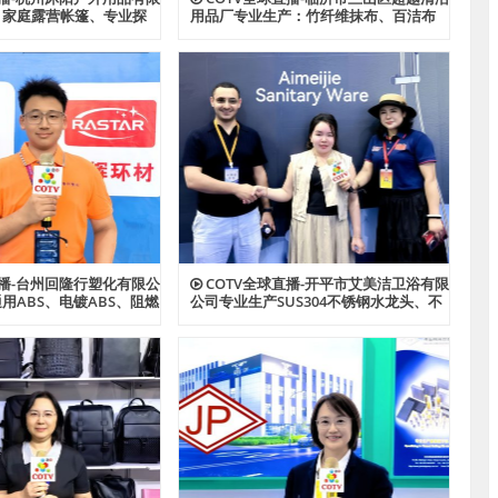
：家庭露营帐篷、专业探
用品厂专业生产：竹纤维抹布、百洁布
帐篷、酒店帐篷、儿童及
+清洁球、清洁海绵块、擦车巾、元宝巾
功能户外帐篷系列产品；
+清洁球、刷洗块、清洁抺布等清洁用
心制造、款式多样，源头
品，欢迎大家光临！
家光临！
直播-台州回隆行塑化有限公
COTV全球直播-开平市艾美洁卫浴有限
用ABS、电镀ABS、阻燃
公司专业生产SUS304不锈钢水龙头、不
S、耐热ABS、合金ABS以
锈钢花洒、不锈钢浴缸水龙头花洒、厨
PPS、HIPS系列等创新
房面盆龙头、抽拉水龙头、过滤净水龙
品，欢迎大家光临！
头以及洗脸盆等系列洁具产品、源头工
厂，欢迎大家光临！