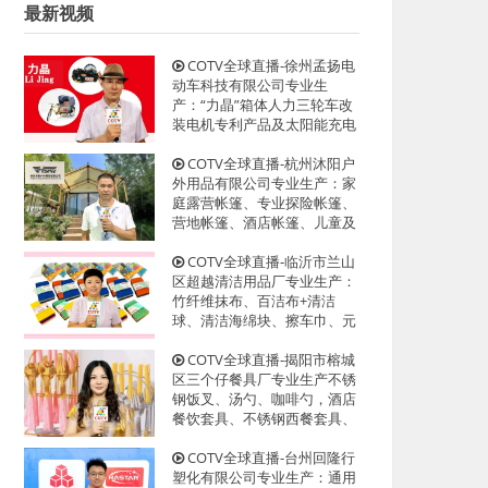
最新视频
COTV全球直播-徐州孟扬电
动车科技有限公司专业生
产：“力晶”箱体人力三轮车改
装电机专利产品及太阳能充电
器、充电板等产品；设计创
新、款式多样，欢迎全球新老
COTV全球直播-杭州沐阳户
客户前来洽谈采购！欢迎大家
外用品有限公司专业生产：家
光临！
庭露营帐篷、专业探险帐篷、
营地帐篷、酒店帐篷、儿童及
宠物帐篷等多功能户外帐篷系
列产品；设计创新、匠心制
COTV全球直播-临沂市兰山
造、款式多样，源头工厂，欢
区超越清洁用品厂专业生产：
迎大家光临！
竹纤维抹布、百洁布+清洁
球、清洁海绵块、擦车巾、元
宝巾+清洁球、刷洗块、清洁
抺布等清洁用品，欢迎大家光
COTV全球直播-揭阳市榕城
临！
区三个仔餐具厂专业生产不锈
钢饭叉、汤勺、咖啡勺，酒店
餐饮套具、不锈钢西餐套具、
伴手礼等餐具用品，设计时
尚、制造精良、款式多样，现
COTV全球直播-台州回隆行
货供应并承接国内外订单，欢
塑化有限公司专业生产：通用