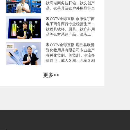
光临！
钛高端商务拉杆箱、钛文创产
品、钛茶具及钛户外用品等全
系列钛民用产品，其中拉杆箱
釆用航空级高科技钛材及钛铆
COTV全球直播-永康钛宇宙
钉及箱饰功能，欢迎大家光
电子商务商行专业经营生产：
临！
钛餐具钛杯、厨具、钛户外用
品等钛材系列产品，源头工
厂，现货供应，欢迎大家光
临！
COTV全球直播-鹿邑县欧曼
资化妆用具有限公司专业生产
各种化妆刷、美妆刷，潮流多
款睫毛，成人牙刷、儿童牙刷
等产品，源头工厂，欢迎大家
光临！
更多>>