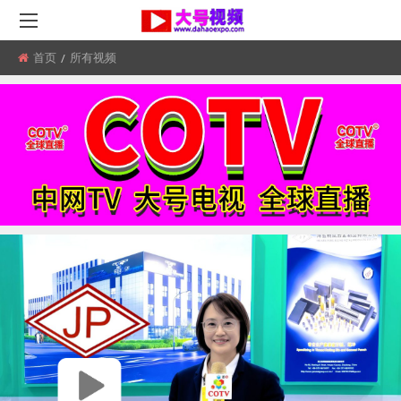
首页
当
所有视频
前
位
置: