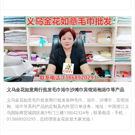
义乌金花如意商行批发毛巾浴巾沙滩巾宾馆浴袍浴巾等产品
义乌金花如意毛巾批发商行批发各种毛巾、浴巾、沙滩巾，宾馆浴
袍、浴巾等系列产品的定制及内外贸订单业务。地址：中国浙江义
乌国际商贸城四区南3号门三楼13街42324号，联系电话：手机：
013868920293，总经理张金花欢迎大家光临！