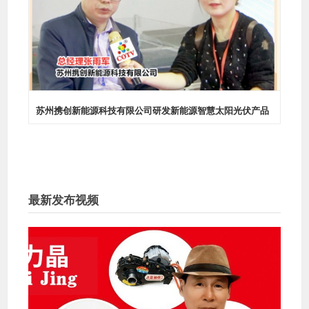
产品
COTV全球直播-高州市倍力牛皮革制品有限公司生产半皮、全
CO
皮手套、驳掌手套、全掌手套、多功能真皮包、加托手套、电
焊防护皮衣、电焊手套、司机手套及各种皮脚护、皮绑腿等劳
保皮革制品，欢迎大家光临！
最新发布视频