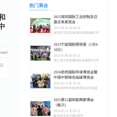
热门展会
和
2025深圳国际工业控制及仪
器仪表展览会
中
2025-08-26 至 08-28
深圳市宝安区福海街道展城路1号
2023宁波国际照明展（5月8-
10日）
ixun1
2023-05-08 至 05-10
浙江省宁波市鄞州区会展路181号
浙江
2026郑州国际环保博览会暨
中国中部绿色低碳博览会
2026-05-16 至 05-18
河南省郑州市航空港区滨河东路
和会展五路交汇处东北角
2025第12届和家网家博会
（银川）
2025-05-23 至 05-25
银川市北京中路169号