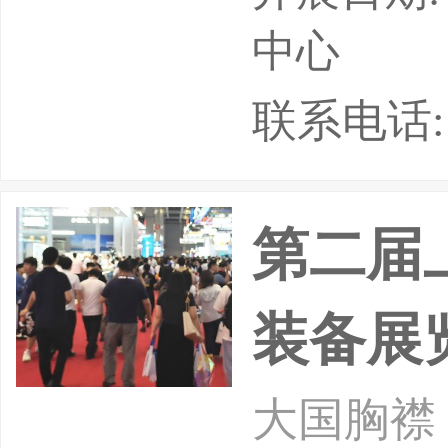
台。本届
中心
联合浙江
联系电话: 05
省勘察设
十余家单
第二届
限公司承
装备展
传输等基
大国胸襟