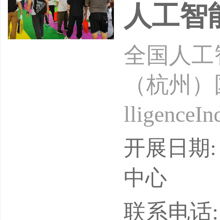
人工智
全国人工智
（杭州）国际
lligenceI
026China(H
开展日期: 
eExhib
中心
州国际博
联系电话: 15