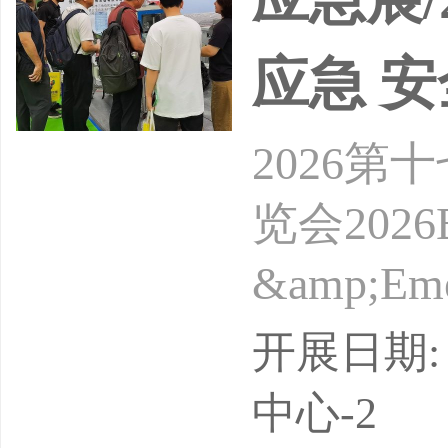
应急 
2026
览会2026Bei
&amp;Em
单位：2
开展日期: 
会“简称
中心-2