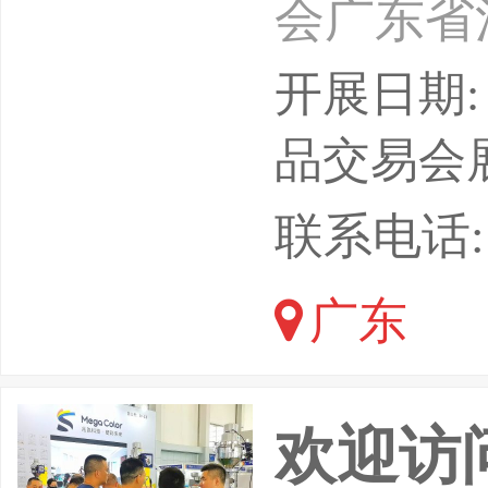
会广东省
单位广州
开展日期: 
际应急安
品交易会
动，是粤
联系电话:
贸全国”
广东
会。202
围绕“人
欢迎访问
患”主题