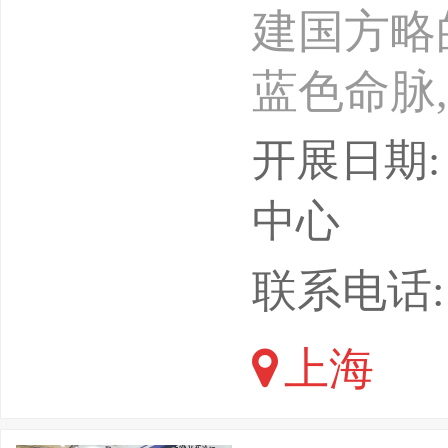
建国方略
蓝色命脉
决我国经
开展日期: 
重大意义
中心
挑战：部
联系电话:
战、资源
上海
非传统安