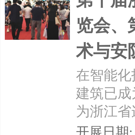
览会、
术与安
在智能化
建筑已成
为浙江省
终致力于
开展日期: 