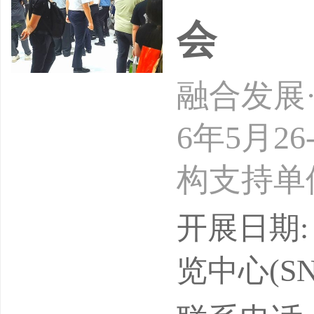
会
融合发展·
6年5月
构支持单
位：上海
开展日期: 
会展(集
览中心(SN
备博览会