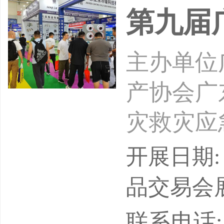
执法是时
第九届
战略眼光
主办单位
产协会广
灾救灾应
公司展会
开展日期: 
安全领域
品交易会
大、连续
联系电话: 15