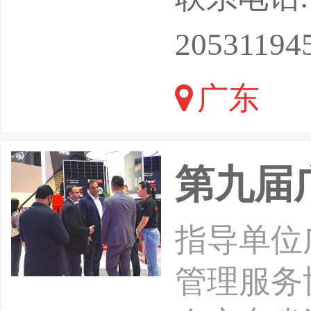
应急安全
20531194
全国“安
广东
——查找
委员会
第九届
指导单位
管理服务