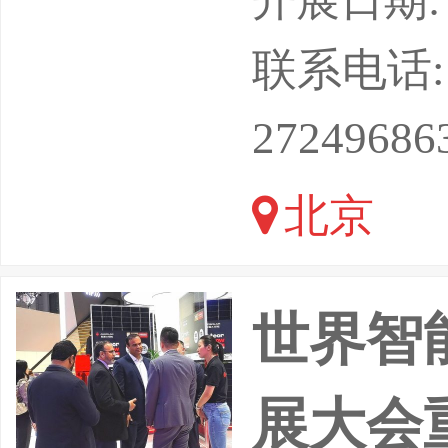
开展日期: 2
办，北京
联系电话: 1
承办的2
27249686
于2026
北京
彻落实中
法工作创
世界智
化技术
展大会