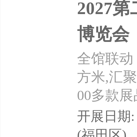
202
博览会
全馆联动，
方米,汇聚
00多款
地区138
开展日期: 
名。千亿
(福田区)