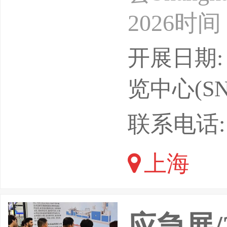
2026时
览中心（
开展日期: 
上海辉科
览中心(SN
司支持单
联系电话: 1
慧办公行
上海
电子行
应急展