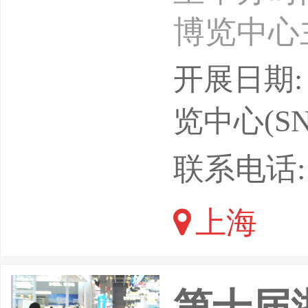
博览中心
支持单位
开展日期: 
位：上海
览中心(SN
会展(集
联系电话: 1
术-安检
上海
移动警务
备-刑侦
第十届