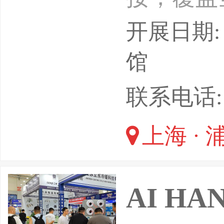
沿科技体
开展日期: 
资洽谈机
馆
资源,是
联系电话: E
品牌和合
上海 ·
00+开源组
+专业观众
AI H