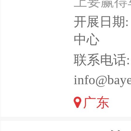
上要赢得
要战斗力
开展日期: 
提高国防
中心
主创新战
联系电话: 02
集中在尖
info@bay
动效应,
广东
科技水平