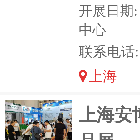
海国际警用
开展日期: 
TIONAL
中心
发展数智赋
联系电话: 1
新国际博
上海
范产
上海安博