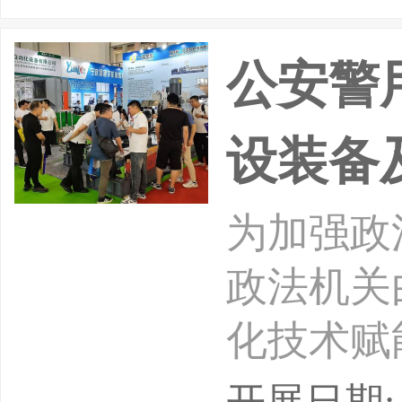
防范行业
公安警
安全
设装备
为加强政
政法机关
化技术赋
平，由法