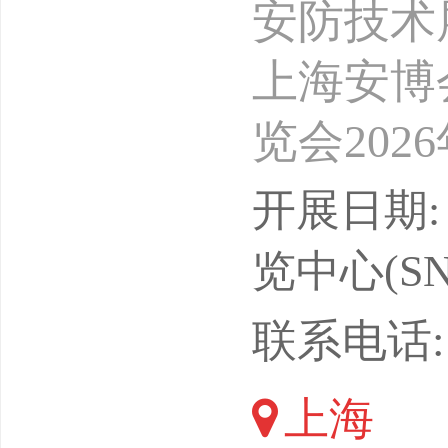
安防技术
上海安博
览会202
构支持单
开展日期: 
上海安全
览中心(SN
位治安保
联系电话: 1
安全技术
上海
协会安徽