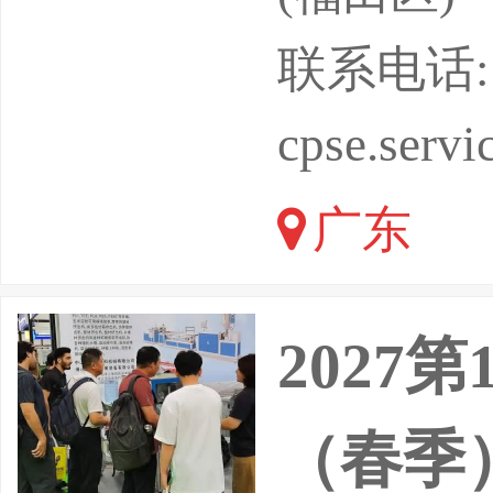
和地区的专
联系电话: 0
达成合作
cpse.serv
86位演
广东
2027
（春季