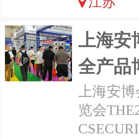
江苏
们诚挚邀请
南京举办
上海安
全产品
上海安博
览会THE2
CSECUR