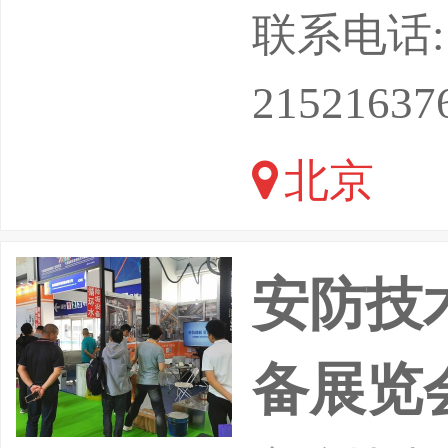
全，引领产
联系电话: 13
8日在北
21521637
北京
安防技
备展览