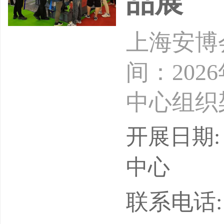
品展
上海安博会
间：202
中心组织
协会-主
开展日期: 
位：上海
中心
海市企事
联系电话: 1
行业协会