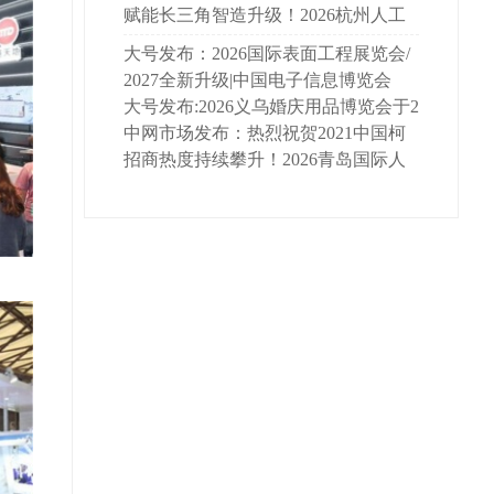
市场、大号商城、直播号、大号会展
乌国际博览中心隆重开幕！场面火
展／酒店及商业空间展／深圳营养与
赋能长三角智造升级！2026杭州人工
现场发布！
爆！COTV全球直播、中网市场、大
健康产业展于2023年12月14日-16日在
智能与机器人展会9月启幕
大号发布：2026国际表面工程展览会/
号商城、大号会展现场发布！
深圳国际会展中心盛大开幕！COTV
上海压铸展及有色铸造展览会于2026
2027全新升级|中国电子信息博览会
全球直播、中网市场、大号会展现场
年07月15日-17日在上海新国际博览中
（深圳电子展）核心优势
大号发布:2026义乌婚庆用品博览会于2
发布！
心盛大开幕！COTV全球直播、中网
026年07月13日-14日在义乌国际国际
中网市场发布：热烈祝贺2021中国柯
市场、大号商城、直播号、大号会展
博览中心盛大开幕! COTV全球直播、
桥国际纺织品博览会暨于2021年10月2
招商热度持续攀升！2026青岛国际人
现场发布！
中网市场、大号商城、直播号、大号
6日-28日在柯桥中国国际会展中心隆
工智能展览会蓄势待发
会展现 场发布!
重开幕！COTV全球直播、中网市
场、大号会展为您现场发布！