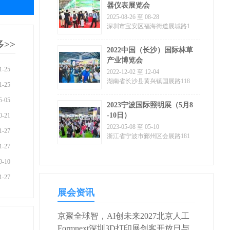
器仪表展览会
2025-08-26 至 08-28
深圳市宝安区福海街道展城路1
号
>>
2022中国（长沙）国际林草
产业博览会
-25
2022-12-02 至 12-04
湖南省长沙县黄兴镇国展路118
-25
号
-05
2023宁波国际照明展（5月8
-10日）
-21
2023-05-08 至 05-10
-27
浙江省宁波市鄞州区会展路181
号
-27
-10
-27
展会资讯
京聚全球智，AI创未来2027北京人工
智能与机器人展全球启动
Formnext深圳3D打印展创客开放日与