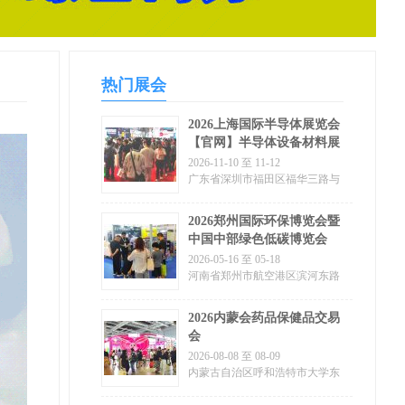
热门展会
2026上海国际半导体展览会
【官网】半导体设备材料展
览会欢迎您!
2026-11-10 至 11-12
广东省深圳市福田区福华三路与
金田路交叉口
2026郑州国际环保博览会暨
中国中部绿色低碳博览会
2026-05-16 至 05-18
河南省郑州市航空港区滨河东路
和会展五路交汇处东北角
2026内蒙会药品保健品交易
会
2026-08-08 至 08-09
内蒙古自治区呼和浩特市大学东
街东口