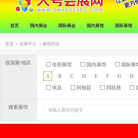
首页
国内展会
国际展会
国内展馆
国际展馆
首页
»
会展中心
» 展馆列表
按国家/地区
全部展馆
国内展馆
国际展
A
B
C
D
E
F
G
H
埃及
阿根廷
阿联酋
搜索展馆