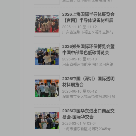
号
2026上海国际半导体展览会
【官网】半导体设备材料展
览会欢迎您!
2026-11-10 至 11-12
广东省深圳市福田区福华三路与
金田路交叉口
2026郑州国际环保博览会暨
中国中部绿色低碳博览会
2026-05-16 至 05-18
河南省郑州市航空港区滨河东路
和会展五路交汇处东北角
2026中国（深圳）国际透明
材料展览会
2026-06-10 至 06-12
深圳市宝安区福海街道展城路1号
2026中国华东进出口商品交
易会-国际华交会
2026-03-01 至 03-04
上海市浦东新区龙阳路2345号