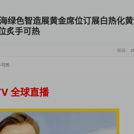
上海绿色智造展黄金席位订展白热化黄
位炙手可热
编辑：
z
手可热
TV 全球直播