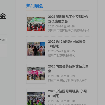
热门展会
金
2025深圳国际工业控制及仪
器仪表展览会
2025-08-26 至 08-28
深圳市宝安区福海街道展城路1号
ixun1
2025第12届和家网家博会
（银川）
2025-05-23 至 05-25
银川市北京中路169号
2026内蒙会药品保健品交易
会
2026-08-08 至 08-09
内蒙古自治区呼和浩特市大学东
街东口
2023宁波国际照明展（5月
8-10日）
2023-05-08 至 05-10
浙江省宁波市鄞州区会展路181