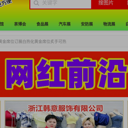
馆
茶博会
食品展
汽车展
安防展
物流展
展黄金席位订展白热化黄金席位炙手可热