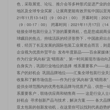
色，采取展览、论坛、推介会等多种形式促进产业的
地区及全球专业买家，让展商更能有效开拓中国以至海
21年11月13-14日（9：00-21：00） 开幕时间：202
（9：00-17：00） 闭幕时间：2021年11月17日
链接全球包装行业上下游的重要商机，也是您成就商
球瞩目的焦点。持续活跃的经济形势下，中国政府出台
模，经历了长足发展的国际包装工业展览会而言，则是
企业视为优质外贸平台 发布年度新品——百余家媒体
作为行业“风向标”及“晴雨表”，第一时间展现市场动
自身实力，巩固行业地位的选择 维系重要客户——
客户的好机会 巩固品牌地位——汇集全球包装行业关
收集和了解市场信息——作为行业“风向标”及“晴雨表
提供全球范围内的优秀包装品牌与优质产品，供您一
系重要客户，联络供应商和销售商 —— 这是行业人
好机会 寻求创新产品与技术，解决方案 —— 各大
亚太包装的创新发动机，在这里你可以找到代表趋势的