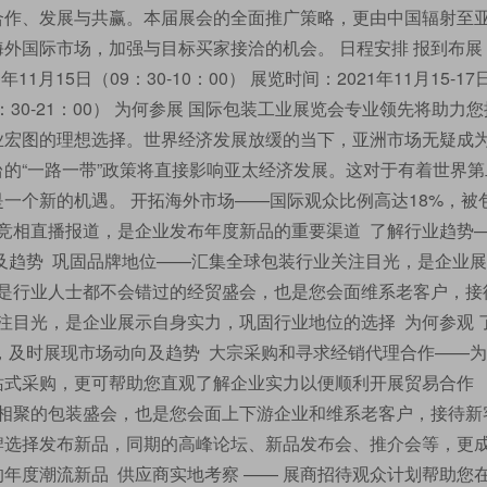
合作、发展与共赢。本届展会的全面推广策略，更由中国辐射至
外国际市场，加强与目标买家接洽的机会。 日程安排 报到布展：
1年11月15日（09：30-10：00） 展览时间：2021年11月15-17
（14：30-21：00） 为何参展 国际包装工业展览会专业领先将助力
业宏图的理想选择。世界经济发展放缓的当下，亚洲市场无疑成
的“一路一带”政策将直接影响亚太经济发展。这对于有着世界第
一个新的机遇。 开拓海外市场——国际观众比例高达18%，被
竞相直播报道，是企业发布年度新品的重要渠道 了解行业趋势
向及趋势 巩固品牌地位——汇集全球包装行业关注目光，是企业
这是行业人士都不会错过的经贸盛会，也是您会面维系老客户，接
注目光，是企业展示自身实力，巩固行业地位的选择 为何参观 
”，及时展现市场动向及趋势 大宗采购和寻求经销代理合作——
站式采购，更可帮助您直观了解企业实力以便顺利开展贸易合作
士相聚的包装盛会，也是您会面上下游企业和维系老客户，接待新
品牌选择发布新品，同期的高峰论坛、新品发布会、推介会等，更
年度潮流新品 供应商实地考察 —— 展商招待观众计划帮助您