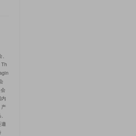
会、
Th
gin
会
展会
国内
、产
品、
还邀
特