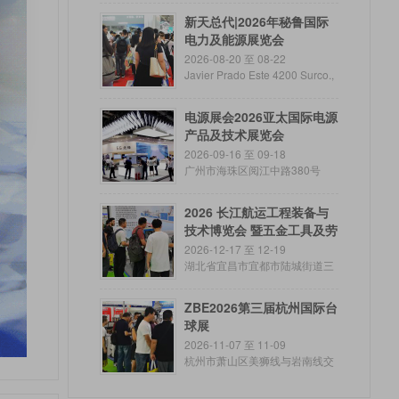
新天总代|2026年秘鲁国际
电力及能源展览会
2026-08-20 至 08-22
Javier Prado Este 4200 Surco.,
Lima, Peru
电源展会2026亚太国际电源
产品及技术展览会
2026-09-16 至 09-18
广州市海珠区阅江中路380号
2026 长江航运工程装备与
技术博览会 暨五金工具及劳
保防护产品展览会
2026-12-17 至 12-19
湖北省宜昌市宜都市陆城街道三
江新城
ZBE2026第三届杭州国际台
球展
2026-11-07 至 11-09
杭州市萧山区美狮线与岩南线交
叉路口往西