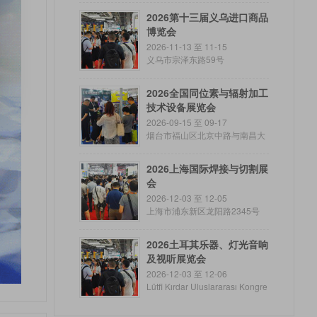
2026第十三届义乌进口商品
博览会
2026-11-13 至 11-15
义乌市宗泽东路59号
2026全国同位素与辐射加工
技术设备展览会
2026-09-15 至 09-17
烟台市福山区北京中路与南昌大
街交汇处东南角
2026上海国际焊接与切割展
会
2026-12-03 至 12-05
上海市浦东新区龙阳路2345号
2026土耳其乐器、灯光音响
及视听展览会
2026-12-03 至 12-06
Lütfi Kırdar Uluslararası Kongre
ve Sergi Sarayı_x00B_ Gümüs
Caddesi 4 Harbiye 34367 Istan