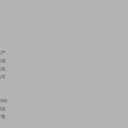
bul
农产
农业
代化
也可
00
展企
零售