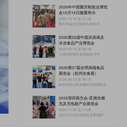
2026年中国重庆制造业博览
会10月16日隆重举办
2026-10-16 至 10-18
重庆市渝北区悦来大道66号
2026第28届中国冰淇淋及
冷冻食品产业博览会
2026-09-16 至 09-18
天津市西青区友谊南路18号
2026第27届全球高端食品
展览会（杭州全食展）
2026-08-13 至 08-15
杭州市萧山区美狮线与岩南线交
叉路口往西
2026深圳高交会-亚洲光储
充及充电桩产业展览会
2026-11-26 至 11-28
深圳市宝安区福海街道展城路1
号