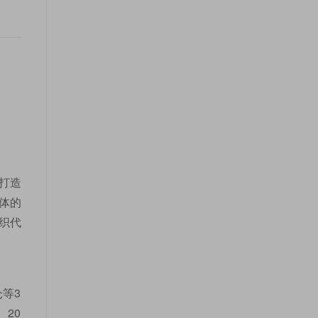
打造
体的
织代
等3
20