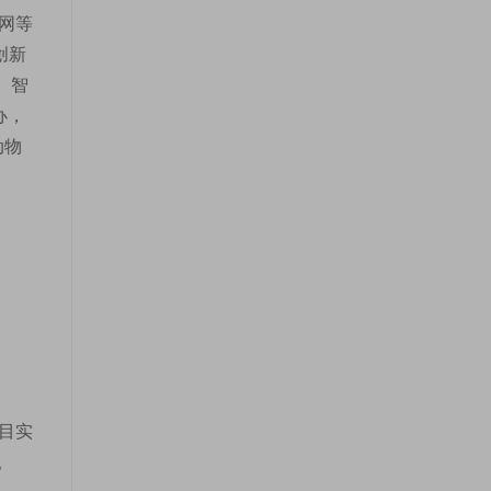
网等
创新
、智
办，
动物
目实
。