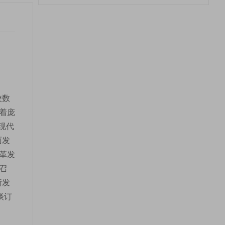
校数
对着庞
现代
面发
革发
召
新发
谈订