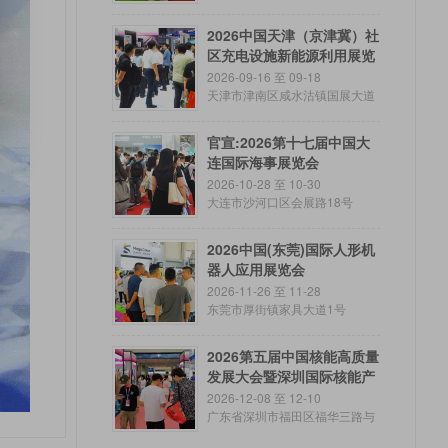
2026中国天津（京津冀）社
区充电设施新能源利用展览
会
2026-09-16 至 09-18
天津市津南区咸水沽镇国展大道
888号
官宣:2026第十七届中国大
连国际海事展览会
2026-10-28 至 10-30
大连市沙河口区会展路18号
2026中国(东莞)国际人形机
器人应用展览会
2026-11-26 至 11-28
东莞市厚街镇家具大道1号
2026第五届中国核能高质量
发展大会暨深圳国际核能产
业创新博览会
2026-12-08 至 12-10
广东省深圳市福田区福华三路与
金田路交叉口