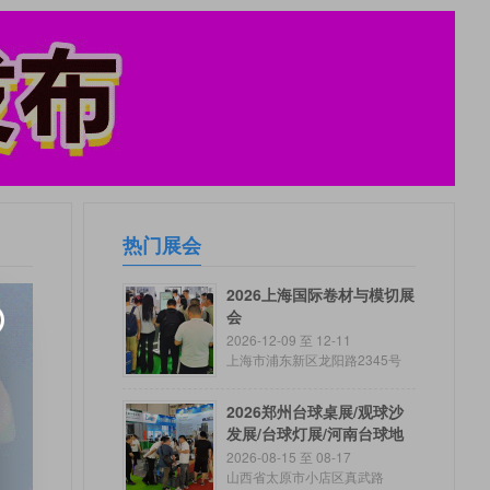
热门展会
2026上海国际卷材与模切展
会
2026-12-09 至 12-11
上海市浦东新区龙阳路2345号
2026郑州台球桌展/观球沙
发展/台球灯展/河南台球地
毯展
2026-08-15 至 08-17
山西省太原市小店区真武路