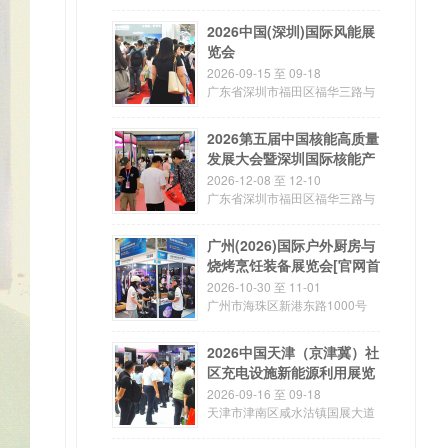
2026中国(深圳)国际风能展
览会
2026-09-15 至 09-18
广东省深圳市福田区福华三路与
金田路交叉口
2026第五届中国核能高质量
发展大会暨深圳国际核能产
业创新博览会
2026-12-08 至 12-10
广东省深圳市福田区福华三路与
金田路交叉口
广州(2026)国际户外厨房与
烧烤烹饪装备展览会[官网首
页]
2026-10-30 至 11-01
广州市海珠区新港东路1000号
2026中国天津（京津冀）社
区充电设施新能源利用展览
会
2026-09-16 至 09-18
天津市津南区咸水沽镇国展大道
888号