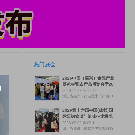
热门展会
2026中国（嘉兴）食品产业
博览会暨农产品博览会于20
26年11月28日-30日在嘉兴
2026-11-28 至 11-30
国际会展中心开幕！欢迎各
浙江省嘉兴市南湖区中环南路61
8号
地企业及观众釆购商报名参
展、参观！
2026第十六届中国(成都)国
际泵阀管道与流体技术展览
会
2026-09-09 至 09-11
四川省成都市武侯区世纪城路19
8号