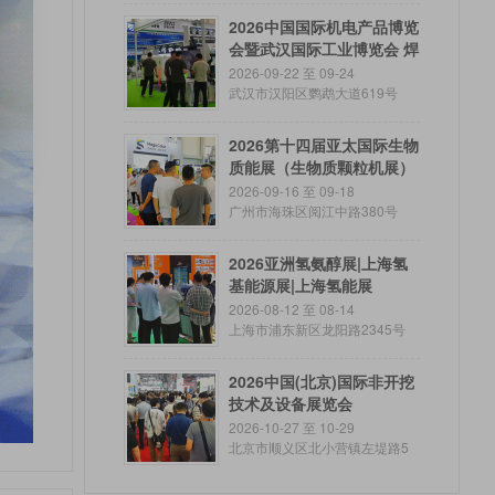
2026中国国际机电产品博览
会暨武汉国际工业博览会 焊
接切割 激光及智能制造展
2026-09-22 至 09-24
武汉市汉阳区鹦鹉大道619号
2026第十四届亚太国际生物
质能展（生物质颗粒机展）
2026-09-16 至 09-18
广州市海珠区阅江中路380号
2026亚洲氢氨醇展|上海氢
基能源展|上海氢能展
2026-08-12 至 08-14
上海市浦东新区龙阳路2345号
2026中国(北京)国际非开挖
技术及设备展览会
2026-10-27 至 10-29
北京市顺义区北小营镇左堤路5
号