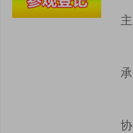
主
承
协