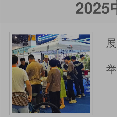
202
展
举