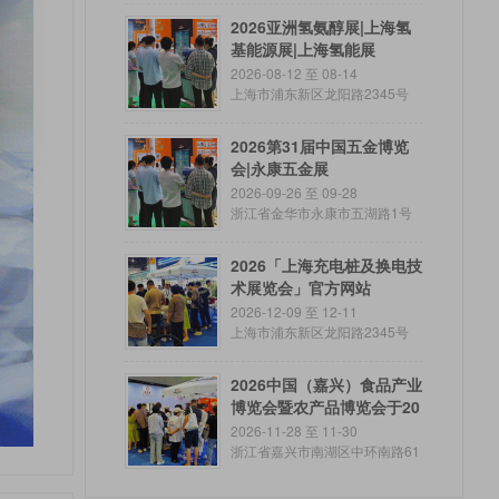
2026亚洲氢氨醇展|上海氢
基能源展|上海氢能展
2026-08-12 至 08-14
上海市浦东新区龙阳路2345号
2026第31届中国五金博览
会|永康五金展
2026-09-26 至 09-28
浙江省金华市永康市五湖路1号
2026「上海充电桩及换电技
术展览会」官方网站
2026-12-09 至 12-11
上海市浦东新区龙阳路2345号
2026中国（嘉兴）食品产业
博览会暨农产品博览会于20
26年11月28日-30日在嘉兴
2026-11-28 至 11-30
国际会展中心开幕！欢迎各
浙江省嘉兴市南湖区中环南路61
8号
地企业及观众釆购商报名参
展、参观！