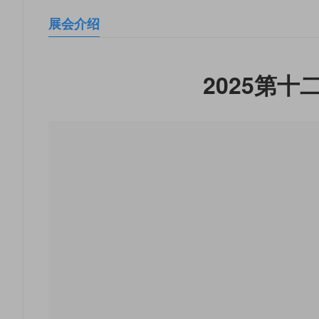
展会介绍
2025第
深圳国际电玩节组委会官宣“第十二届深圳国际电玩节”将
展览面积为6万平方米，设国风馆、品牌馆、游戏馆
游戏协会联合办展，设立港澳台专馆，举办国际动漫
展规划纲要》，以实际行动支持与助力深圳加速建成“
强对国家的认同感，本届展会预计将吸引专业观众及爱
展品内容