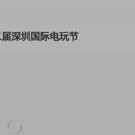
十二届深圳国际电玩节
继续落地前海，已确定于2025年7月18日-21日举行。
，并同期举行第二届商务大会，继续充分利用区位优势，与港澳台
游戏赛事，深入推进特色文化品牌建设，精准落实《粤港澳大湾
国际会展之都”，通过文化融合使港澳青年快速融入粤港澳大湾区
好者超20万人次。