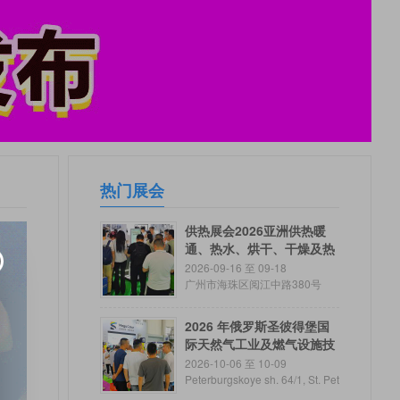
热门展会
供热展会2026亚洲供热暖
通、热水、烘干、干燥及热
泵、空气能产业博览会
2026-09-16 至 09-18
广州市海珠区阅江中路380号
2026 年俄罗斯圣彼得堡国
际天然气工业及燃气设施技
术专业展览会ROS GAS EX
2026-10-06 至 10-09
PO
Peterburgskoye sh. 64/1, St. Pet
ersburg,Russia