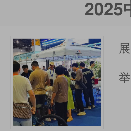
202
展
举