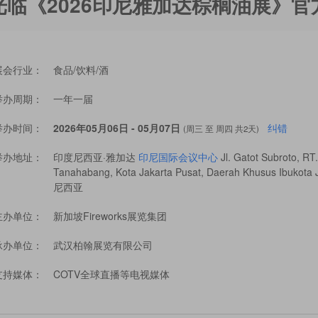
光临《2026印尼雅加达棕榈油展》官
展会行业：
食品/饮料/酒
举办周期：
一年一届
举办时间：
2026年05月06日 - 05月07日
纠错
(周三 至 周四 共2天)
举办地址：
印度尼西亚·雅加达
印尼国际会议中心
Jl. Gatot Subroto, RT
Tanahabang, Kota Jakarta Pusat, Daerah Khusus Ibukot
尼西亚
主办单位：
新加坡Fireworks展览集团
承办单位：
武汉柏翰展览有限公司
支持媒体：
COTV全球直播等电视媒体