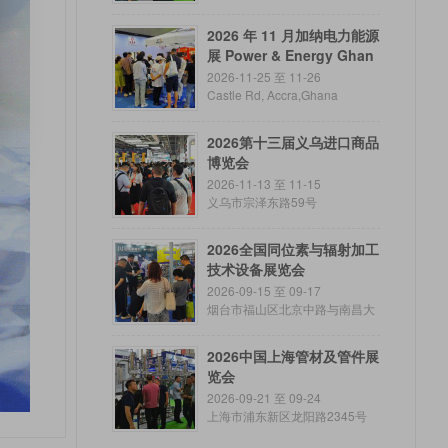
2026 年 11 月加纳电力能源
展 Power & Energy Ghan
a Expo
2026-11-25 至 11-26
Castle Rd, Accra,Ghana
2026第十三届义乌进口商品
博览会
2026-11-13 至 11-15
义乌市宗泽东路59号
2026全国同位素与辐射加工
技术设备展览会
2026-09-15 至 09-17
烟台市福山区北京中路与南昌大
街交汇处东南角
2026中国上海管材及管件展
览会
2026-09-21 至 09-24
上海市浦东新区龙阳路2345号