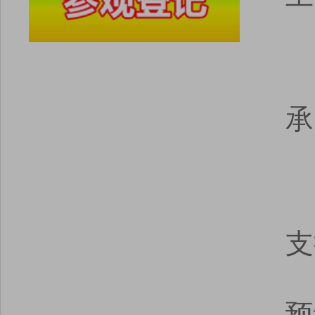
承
支
预