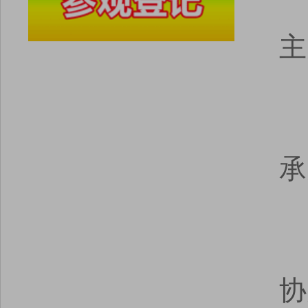
主
承
协