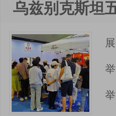
乌兹别克斯坦
展
举
举