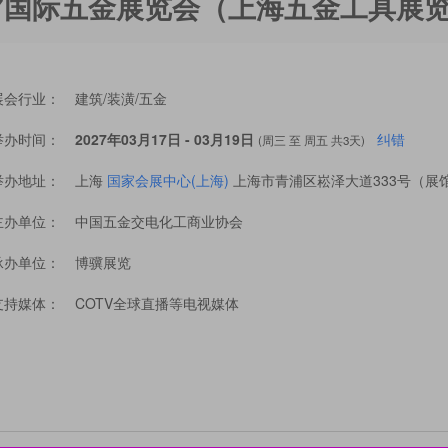
27国际五金展览会（上海五金工具展
展会行业：
建筑/装潢/五金
举办时间：
2027年03月17日 - 03月19日
纠错
(周三 至 周五 共3天)
举办地址：
上海
国家会展中心(上海)
上海市青浦区崧泽大道333号（展
主办单位：
中国五金交电化工商业协会
承办单位：
博骥展览
支持媒体：
COTV全球直播等电视媒体