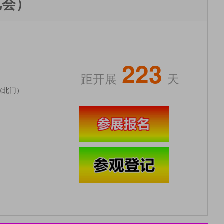
览会）
223
距开展
天
馆北门）