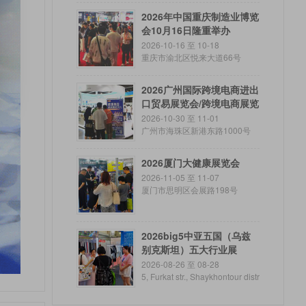
Emirates
2026年中国重庆制造业博览
会10月16日隆重举办
2026-10-16 至 10-18
重庆市渝北区悦来大道66号
2026广州国际跨境电商进出
口贸易展览会/跨境电商展览
会
2026-10-30 至 11-01
广州市海珠区新港东路1000号
2026厦门大健康展览会
2026-11-05 至 11-07
厦门市思明区会展路198号
2026big5中亚五国（乌兹
别克斯坦）五大行业展
2026-08-26 至 08-28
5, Furkat str., Shaykhontour distr
ict, Tashkent