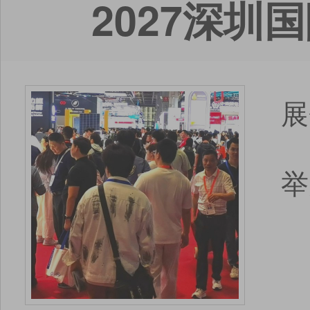
2027深
展
举