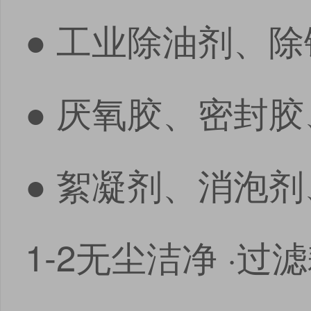
● 工业除油剂、
● 厌氧胶、密封
● 絮凝剂、消泡
1-2无尘洁净 ·过
点击
点击