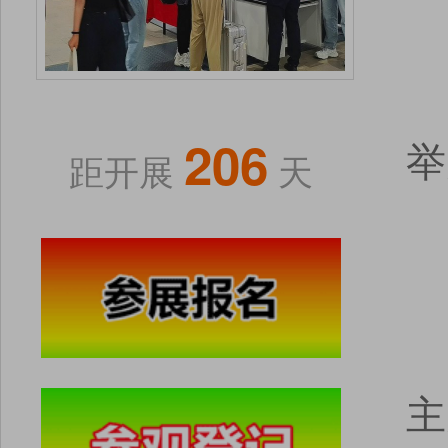
206
举
距开展
天
主