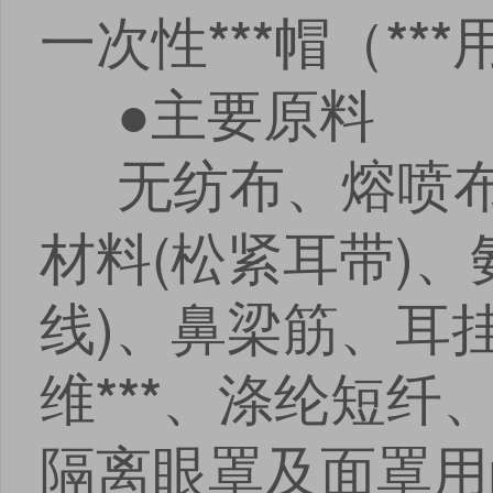
一次性
帽（
***
***
安卓版下载
iOS版下载
●主要原料
无纺布、熔喷布
材料(松紧耳带)
线)、鼻梁筋、耳
维
、涤纶短纤
***
隔离眼罩及面罩用p